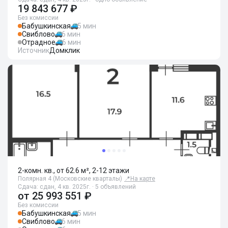
19 843 677 ₽
Без комиссии
Бабушкинская
5 мин
Свиблово
6 мин
Отрадное
6 мин
Источник
Домклик
2-комн. кв., от 62.6 м², 2-12 этажи
Полярная 4 (Московские кварталы)
📍
На карте
Сдача: сдан, 4 кв. 2025г. · 5 объявлений
от
25 993 551 ₽
Без комиссии
Бабушкинская
5 мин
Свиблово
6 мин