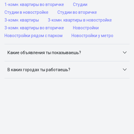
1-комн. квартиры во вторичке
Студии
Студии в новостройке
Студии во вторичке
3-комн. квартиры
3-комн. квартиры в новостройке
3-комн. квартиры во вторичке
Новостройки
Новостройки рядом с парком
Новостройки у метро
Какие объявления ты показываешь?
Я отслеживаю объявления на популярных сайтах
объявлений: ЦИАН, Домклик, Яндекс.Недвижимость,
В каких городах ты работаешь?
Авито, Самолет.Плюс.
Поиск жилья доступен в следующих городах: Москва,
Санкт-Петербург, Архангельск, Сочи, Волгоград,
Воронеж, Екатеринбург, Казань, Краснодар, Красноярск,
Нижний Новгород, Новосибирск, Омск, Пермь, Ростов-
на-Дону, Самара, Уфа и Челябинск.