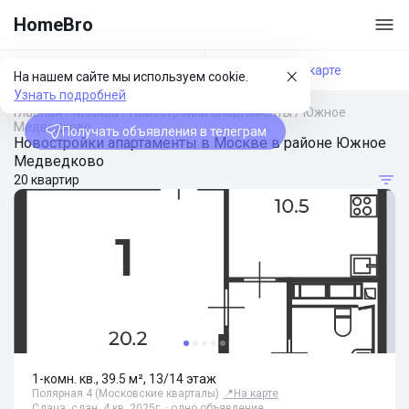
HomeBro
Фильтры
На карте
На нашем сайте мы используем cookie.
Узнать подробней
Главная
/
Москва
/
Новостройки апартаменты
/
Южное
Медведково
Получать объявления в телеграм
Новостройки апартаменты в Москве в районе Южное
Медведково
20 квартир
1-комн. кв., 39.5 м², 13/14 этаж
Полярная 4 (Московские кварталы)
📍
На карте
Сдача: сдан, 4 кв. 2025г. · одно объявление