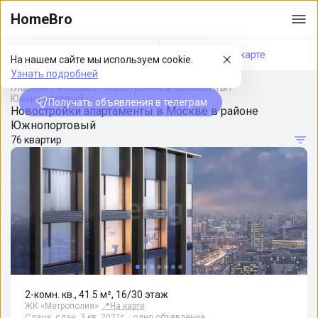
HomeBro
Фильтры
На карте
На нашем сайте мы используем cookie.
Узнать подробней
Главная
/
Москва
/
Новостройки апартаменты
/
Южнопортовый
Получать объявления в телеграм
Новостройки апартаменты в Москве в районе
Южнопортовый
76 квартир
2-комн. кв., 41.5 м², 16/30 этаж
ЖК «Метрополия»
📍
На карте
Сдача: сдан, 3 кв. 2021г. · одно объявление