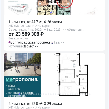
1-комн. кв., от 44.7 м², 6-28 этажи
ЖК «Метрополия»
📍
На карте
Сдача: сдан, 4 кв. 2022г. – 1 кв. 2025г. · 4 объявления
от
23 589 308 ₽
Без комиссии
Волгоградский проспект
12 мин
Источник
Домклик
2-комн. кв., от 52.8 м², 3-29 этажи
ЖК «Метрополия»
📍
На карте