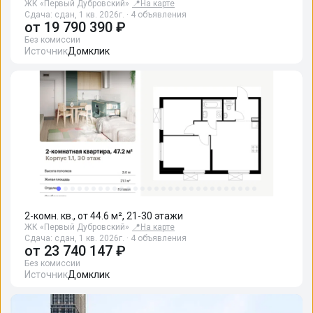
ЖК «Первый Дубровский»
📍
На карте
Сдача: сдан, 1 кв. 2026г. · 4 объявления
от
19 790 390 ₽
Без комиссии
Источник
Домклик
2-комн. кв., от 44.6 м², 21-30 этажи
ЖК «Первый Дубровский»
📍
На карте
Сдача: сдан, 1 кв. 2026г. · 4 объявления
от
23 740 147 ₽
Без комиссии
Источник
Домклик