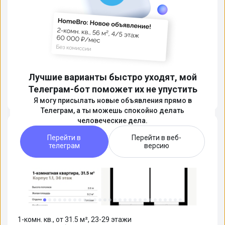
Студия, 23.2 м², 30/38 этаж
ЖК «Первый Дубровский»
📍
На карте
Сдача: сдан, 1 кв. 2026г. · одно объявление
Лучшие варианты быстро уходят, мой
17 636 640 ₽
Телеграм-бот поможет их не упустить
Без комиссии
Я могу присылать новые объявления прямо в
Источник
Домклик
Телеграм, а ты можешь спокойно делать
человеческие дела.
Перейти в
Перейти в веб-
телеграм
версию
1-комн. кв., от 31.5 м², 23-29 этажи