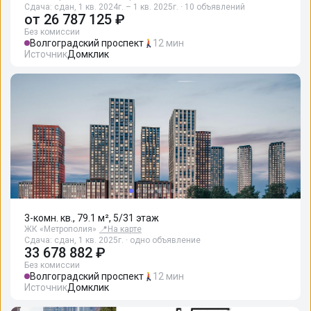
Сдача: сдан, 1 кв. 2024г. – 1 кв. 2025г. · 10 объявлений
от
26 787 125 ₽
Без комиссии
Волгоградский проспект
12 мин
Источник
Домклик
3-комн. кв., 79.1 м², 5/31 этаж
ЖК «Метрополия»
📍
На карте
Сдача: сдан, 1 кв. 2025г. · одно объявление
33 678 882 ₽
Без комиссии
Волгоградский проспект
12 мин
Источник
Домклик