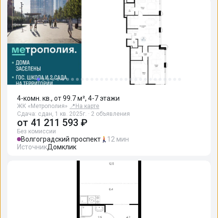
4-комн. кв., от 99.7 м², 4-7 этажи
ЖК «Метрополия»
📍
На карте
Сдача: сдан, 1 кв. 2025г. · 2 объявления
от
41 211 593 ₽
Без комиссии
Волгоградский проспект
12 мин
Источник
Домклик