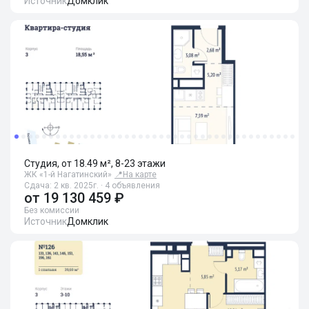
Источник
Домклик
Студия, от 18.49 м², 8-23 этажи
ЖК «1-й Нагатинский»
📍
На карте
Сдача: 2 кв. 2025г. · 4 объявления
от
19 130 459 ₽
Без комиссии
Источник
Домклик