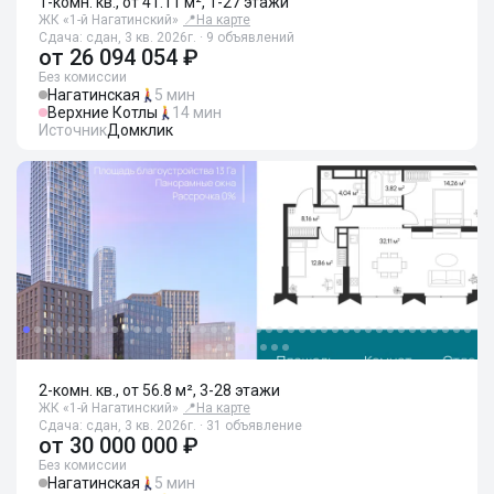
1-комн. кв., от 41.11 м², 1-27 этажи
ЖК «1-й Нагатинский»
📍
На карте
Сдача: сдан, 3 кв. 2026г. · 9 объявлений
от
26 094 054 ₽
Без комиссии
Нагатинская
5 мин
Верхние Котлы
14 мин
Источник
Домклик
2-комн. кв., от 56.8 м², 3-28 этажи
ЖК «1-й Нагатинский»
📍
На карте
Сдача: сдан, 3 кв. 2026г. · 31 объявление
от
30 000 000 ₽
Без комиссии
Нагатинская
5 мин