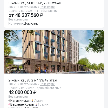
3-комн. кв., от 81.5 м², 2-38 этажи
ЖК «1-й Нагатинский»
📍
На карте
Сдача: 2 кв. 2025г. · 11 объявлений
от
48 237 560 ₽
Без комиссии
Источник
Домклик
2-комн. кв., 83.2 м², 33/49 этаж
ЖК «1-й Нагатинский»
📍
На карте
Сдача: 2 кв. 2025г. · одно объявление
42 000 000 ₽
Без комиссии
Нагатинская
7 мин
Верхние Котлы
15 мин