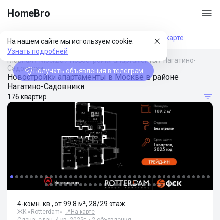
HomeBro
Фильтры
На карте
На нашем сайте мы используем cookie.
Узнать подробней
Главная
/
Москва
/
Новостройки апартаменты
/
Нагатино-
Садовники
Получать объявления в телеграм
Новостройки апартаменты в Москве в районе
Нагатино-Садовники
176 квартир
4-комн. кв., от 99.8 м², 28/29 этаж
ЖК «Rotterdam»
📍
На карте
Сдача: сдан, 4 кв. 2025г. · 2 объявления