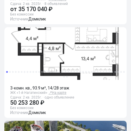
Сдача: 2 кв. 2025г. · 8 объявлений
от
35 170 040 ₽
Без комиссии
Источник
Домклик
3-комн. кв., 93.9 м², 14/28 этаж
ЖК «1-й Нагатинский»
📍
На карте
Сдача: 2 кв. 2025г. · одно объявление
50 253 280 ₽
Без комиссии
Источник
Домклик