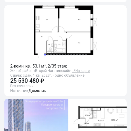
2-комн. кв., 53.1 м², 2/35 этаж
Жилой район «Второй Нагатинский»
📍
На карте
Сдача: сдан, 1 кв. 2023г. · одно объявление
25 530 480 ₽
Без комиссии
Источник
Домклик