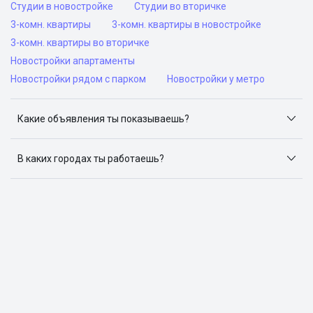
Студии в новостройке
Студии во вторичке
3-комн. квартиры
3-комн. квартиры в новостройке
3-комн. квартиры во вторичке
Новостройки апартаменты
Новостройки рядом с парком
Новостройки у метро
Какие объявления ты показываешь?
Я отслеживаю объявления на популярных сайтах
объявлений: ЦИАН, Домклик, Яндекс.Недвижимость,
В каких городах ты работаешь?
Авито, Самолет.Плюс.
Поиск жилья доступен в следующих городах: Москва,
Санкт-Петербург, Архангельск, Сочи, Волгоград,
Воронеж, Екатеринбург, Казань, Краснодар, Красноярск,
Нижний Новгород, Новосибирск, Омск, Пермь, Ростов-
на-Дону, Самара, Уфа и Челябинск.