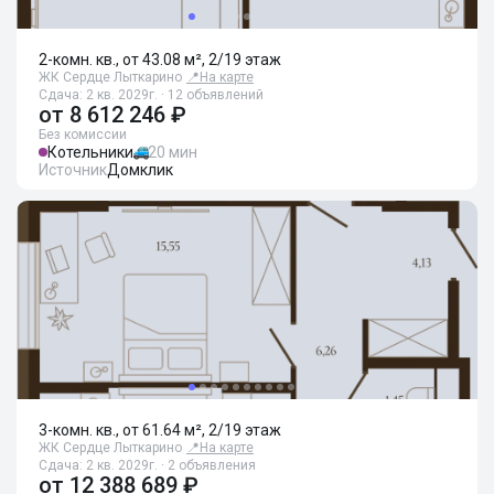
2-комн. кв., от 43.08 м², 2/19 этаж
ЖК Сердце Лыткарино
📍
На карте
Сдача: 2 кв. 2029г. · 12 объявлений
от
8 612 246 ₽
Без комиссии
Котельники
20 мин
Источник
Домклик
3-комн. кв., от 61.64 м², 2/19 этаж
ЖК Сердце Лыткарино
📍
На карте
Сдача: 2 кв. 2029г. · 2 объявления
от
12 388 689 ₽