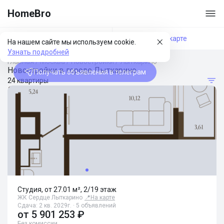
HomeBro
Фильтры
На карте
На нашем сайте мы используем cookie.
Узнать подробней
Главная
/
Москва
/
Новостройки
/
Лыткарино
Новостройки в городе Лыткарино
Получать объявления в телеграм
24 квартиры
Студия, от 27.01 м², 2/19 этаж
ЖК Сердце Лыткарино
📍
На карте
Сдача: 2 кв. 2029г. · 5 объявлений
от
5 901 253 ₽
Без комиссии