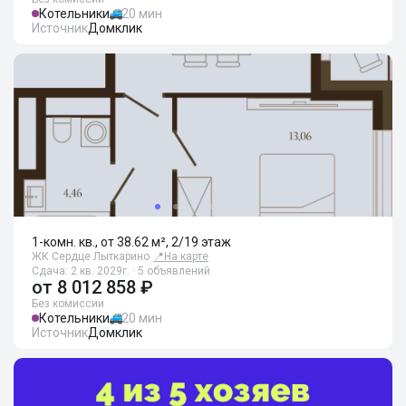
Котельники
20 мин
Источник
Домклик
1-комн. кв., от 38.62 м², 2/19 этаж
ЖК Сердце Лыткарино
📍
На карте
Сдача: 2 кв. 2029г. · 5 объявлений
от
8 012 858 ₽
Без комиссии
Котельники
20 мин
Источник
Домклик