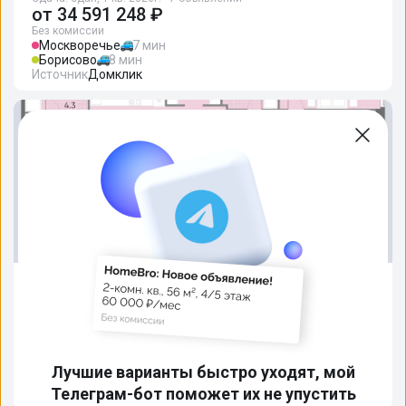
от
34 591 248 ₽
Без комиссии
Москворечье
7 мин
Борисово
8 мин
Источник
Домклик
4-комн. кв., от 103.3 м², 5-49 этажи
ВЕЙВ
📍
На карте
Сдача: сдан, 1 кв. 2026г. · 6 объявлений
от
43 781 225 ₽
Без комиссии
Москворечье
7 мин
Лучшие варианты быстро уходят, мой
Борисово
8 мин
Телеграм-бот поможет их не упустить
Источник
Домклик