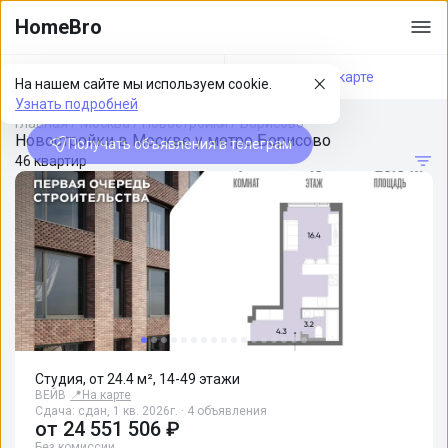
HomeBro
Фильтры
На карте
На нашем сайте мы используем cookie.
Узнать подробней
Главная
/
Москва
/
Новостройки
/
Борисово
Новостройки в Москве у метро Борисово
Получать объявления в телеграм
46 квартир
Студия, от 24.4 м², 14-49 этажи
ВЕЙВ
📍
На карте
Сдача: сдан, 1 кв. 2026г. · 4 объявления
от
24 551 506 ₽
Без комиссии