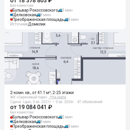
от
18 378 803 ₽
Без комиссии
Бульвар Рокоссовского
3 мин
Щелковская
8 мин
Преображенская площадь
9 мин
Источник
Домклик
2-комн. кв., от 41.1 м², 2-25 этажи
ЖК «Сиреневый парк»
📍
На карте
Сдача: сдан, 3 кв. 2021г. – 3 кв. 2026г. · 47 объявлений
от
19 084 041 ₽
Без комиссии
Бульвар Рокоссовского
3 мин
Щелковская
8 мин
Преображенская площадь
9 мин