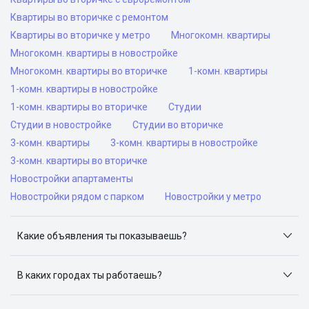
Квартиры во вторичке с ремонтом
Квартиры во вторичке у метро
Многокомн. квартиры
Многокомн. квартиры в новостройке
Многокомн. квартиры во вторичке
1-комн. квартиры
1-комн. квартиры в новостройке
1-комн. квартиры во вторичке
Студии
Студии в новостройке
Студии во вторичке
3-комн. квартиры
3-комн. квартиры в новостройке
3-комн. квартиры во вторичке
Новостройки апартаменты
Новостройки рядом с парком
Новостройки у метро
Какие объявления ты показываешь?
Я отслеживаю объявления на популярных сайтах
объявлений: ЦИАН, Домклик, Яндекс.Недвижимость,
В каких городах ты работаешь?
Авито, Самолет.Плюс.
Поиск жилья доступен в следующих городах: Москва,