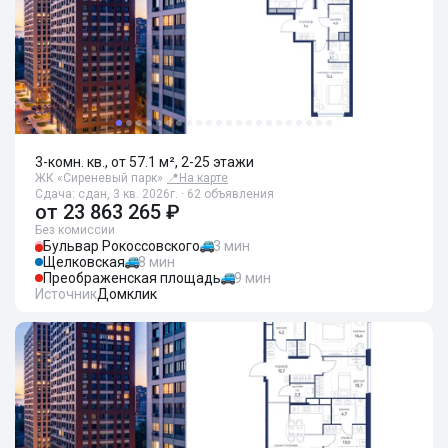
3-комн. кв., от 57.1 м², 2-25 этажи
ЖК «Сиреневый парк»
📍
На карте
Сдача: сдан, 3 кв. 2026г. · 62 объявления
от
23 863 265 ₽
Без комиссии
Бульвар Рокоссовского
3 мин
Щелковская
8 мин
Преображенская площадь
9 мин
Источник
Домклик