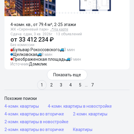
4-комн. кв., от 79.4 м², 2-25 этажи
ЖК «Сиреневый парк»
📍
На карте
Сдача: сдан, 3 кв. 2026г. · 13 объявлений
от
33 412 234 ₽
Без комиссии
Бульвар Рокоссовского
3 мин
Щелковская
8 мин
Преображенская площадь
9 мин
Источник
Домклик
Показать еще
1
2
3
4
5
…
7
Похожие поиски
4-комн. квартиры
4-комн. квартиры в новостройке
4-комн. квартиры во вторичке
2-комн. квартиры
2-комн. квартиры в новостройке
2-комн. квартиры во вторичке
Квартиры