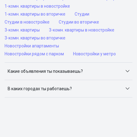
1-комн. квартиры в новостройке
1-комн. квартиры во вторичке
Студии
Студии в новостройке
Студии во вторичке
3-комн. квартиры
3-комн. квартиры в новостройке
3-комн. квартиры во вторичке
Новостройки апартаменты
Новостройки рядом с парком
Новостройки у метро
Какие объявления ты показываешь?
Я отслеживаю объявления на популярных сайтах
объявлений: ЦИАН, Домклик, Яндекс.Недвижимость,
В каких городах ты работаешь?
Авито, Самолет.Плюс.
Поиск жилья доступен в следующих городах: Москва,
Санкт-Петербург, Архангельск, Сочи, Волгоград,
Воронеж, Екатеринбург, Казань, Краснодар, Красноярск,
Нижний Новгород, Новосибирск, Омск, Пермь, Ростов-
на-Дону, Самара, Уфа и Челябинск.