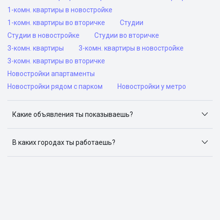
1-комн. квартиры в новостройке
1-комн. квартиры во вторичке
Студии
Студии в новостройке
Студии во вторичке
3-комн. квартиры
3-комн. квартиры в новостройке
3-комн. квартиры во вторичке
Новостройки апартаменты
Новостройки рядом с парком
Новостройки у метро
Какие объявления ты показываешь?
Я отслеживаю объявления на популярных сайтах
объявлений: ЦИАН, Домклик, Яндекс.Недвижимость,
В каких городах ты работаешь?
Авито, Самолет.Плюс.
Поиск жилья доступен в следующих городах: Москва,
Санкт-Петербург, Архангельск, Сочи, Волгоград,
Воронеж, Екатеринбург, Казань, Краснодар, Красноярск,
Нижний Новгород, Новосибирск, Омск, Пермь, Ростов-
на-Дону, Самара, Уфа и Челябинск.