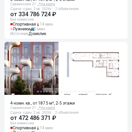
Саввинская 27
📍
На карте
Сдача: сдан, 2 кв. 2026г. · 2 объявления
от
334 786 724 ₽
Без комиссии
Спортивная
14 мин
Лужники
5 мин
Источник
Домклик
4-комн. кв., от 187.5 м², 2-5 этажи
Саввинская 27
📍
На карте
Сдача: сдан, 2 кв. 2026г. · 2 объявления
от
472 486 371 ₽
Без комиссии
Спортивная
14 мин