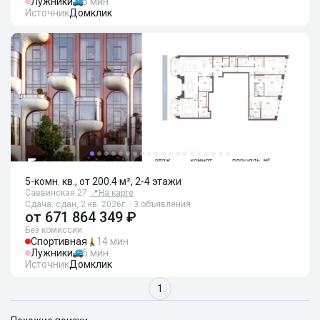
Лужники
5 мин
Источник
Домклик
5-комн. кв., от 200.4 м², 2-4 этажи
Саввинская 27
📍
На карте
Сдача: сдан, 2 кв. 2026г. · 3 объявления
от
671 864 349 ₽
Без комиссии
Спортивная
14 мин
Лужники
5 мин
Источник
Домклик
1