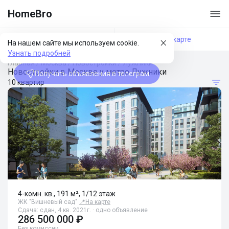
HomeBro
Фильтры
На карте
На нашем сайте мы используем cookie.
Узнать подробней
Главная
/
Москва
/
Новостройки
/
Лужники
Новостройки в Москве у метро Лужники
Получать объявления в телеграм
10 квартир
4-комн. кв., 191 м², 1/12 этаж
ЖК "Вишневый сад"
📍
На карте
Сдача: сдан, 4 кв. 2021г. · одно объявление
286 500 000 ₽
Без комиссии