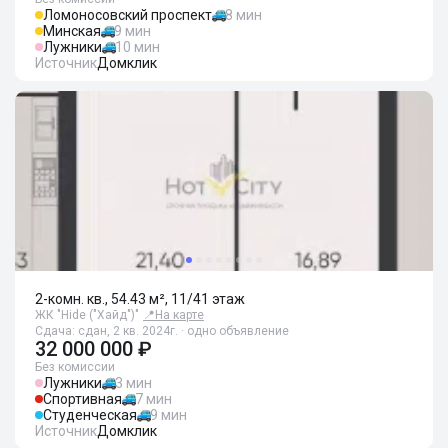
Ломоносовский проспект
8 мин
Минская
9 мин
Лужники
10 мин
Источник
Домклик
2-комн. кв., 54.43 м², 11/41 этаж
ЖК "Hide ("Хайд")"
📍
На карте
Сдача: сдан, 2 кв. 2024г. · одно объявление
32 000 000 ₽
Без комиссии
Лужники
3 мин
Спортивная
7 мин
Студенческая
9 мин
Источник
Домклик