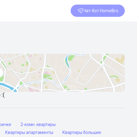
Чат-бот HomeBro
:(
оричке
2-комн. квартиры
Квартиры апартаменты
Квартиры большие