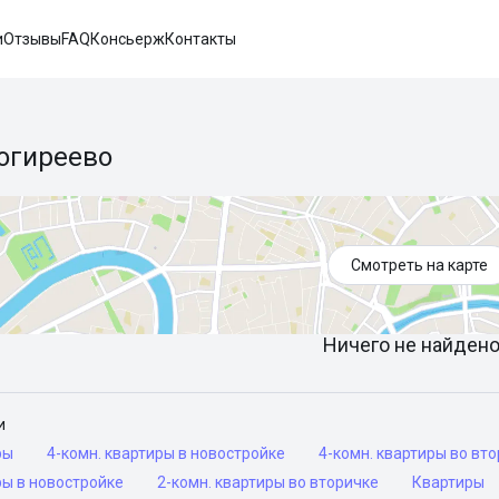
и
Отзывы
FAQ
Консьерж
Контакты
огиреево
Смотреть на карте
Ничего не найдено 
и
ры
4-комн. квартиры в новостройке
4-комн. квартиры во вт
ры в новостройке
2-комн. квартиры во вторичке
Квартиры