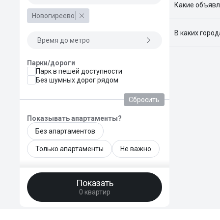
Какие объявл
Новогиреево
Я отслежива
В каких горо
Время до метро
Поиск жилья
Краснодар, 
Парки/дороги
Парк в пешей доступности
Без шумных дорог рядом
Сбросить
Показывать апартаменты?
Без апартаментов
Только апартаменты
Не важно
Общая площадь, м²
Показать
—
0 квартир
Площадь кухни, м²
—