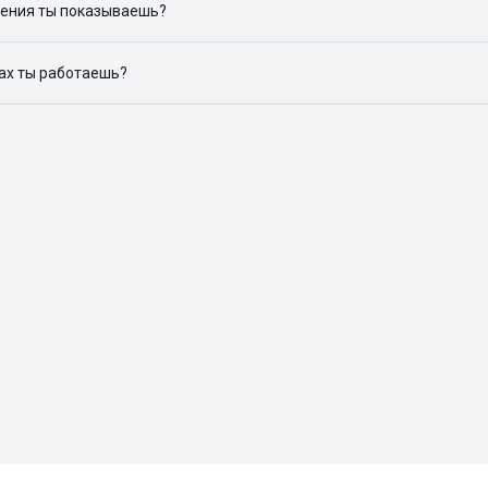
ения ты показываешь?
ю объявления на популярных сайтах объявлений: ЦИАН, Домклик, 
дах ты работаешь?
 доступен в следующих городах: Москва, Санкт-Петербург, Архангел
Красноярск, Нижний Новгород, Новосибирск, Омск, Пермь, Ростов-н