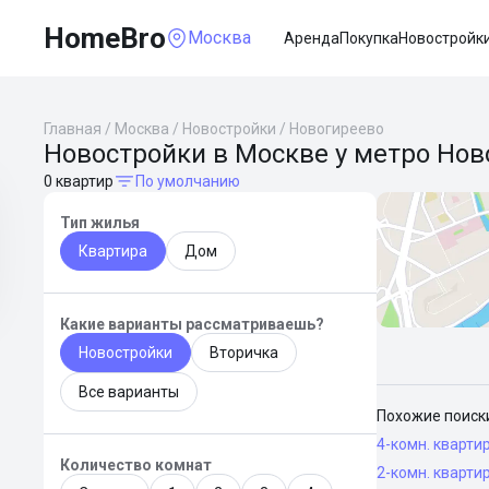
HomeBro
Москва
Аренда
Покупка
Новостройк
Главная
/
Москва
/
Новостройки
/
Новогиреево
Новостройки в Москве у метро Нов
0 квартир
По умолчанию
Тип жилья
Квартира
Дом
Какие варианты рассматриваешь?
Новостройки
Вторичка
Все варианты
Похожие поиск
4-комн. кварти
Количество комнат
2-комн. кварти