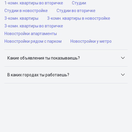
1-комн. квартиры во вторичке
Студии
Студии в новостройке
Студии во вторичке
3-комн. квартиры
3-комн. квартиры в новостройке
3-комн. квартиры во вторичке
Новостройки апартаменты
Новостройки рядом с парком
Новостройки у метро
Какие объявления ты показываешь?
Я отслеживаю объявления на популярных сайтах
объявлений: ЦИАН, Домклик, Яндекс.Недвижимость,
В каких городах ты работаешь?
Авито, Самолет.Плюс.
Поиск жилья доступен в следующих городах: Москва,
Санкт-Петербург, Архангельск, Сочи, Волгоград,
Воронеж, Екатеринбург, Казань, Краснодар, Красноярск,
Нижний Новгород, Новосибирск, Омск, Пермь, Ростов-
на-Дону, Самара, Уфа и Челябинск.