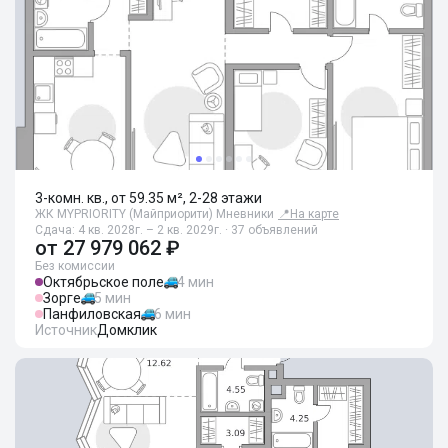
3-комн. кв., от 59.35 м², 2-28 этажи
ЖК MYPRIORITY (Майприорити) Мневники
📍
На карте
Сдача: 4 кв. 2028г. – 2 кв. 2029г. · 37 объявлений
от
27 979 062 ₽
Без комиссии
Октябрьское поле
4 мин
Зорге
5 мин
Панфиловская
6 мин
Источник
Домклик