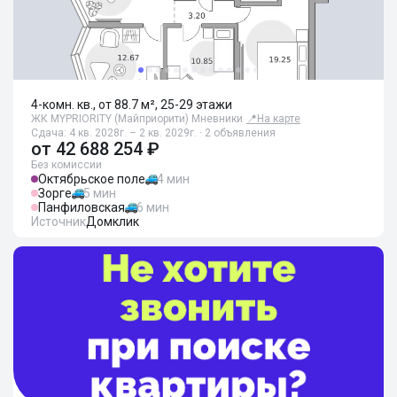
4-комн. кв., от 88.7 м², 25-29 этажи
ЖК MYPRIORITY (Майприорити) Мневники
📍
На карте
Сдача: 4 кв. 2028г. – 2 кв. 2029г. · 2 объявления
от
42 688 254 ₽
Без комиссии
Октябрьское поле
4 мин
Зорге
5 мин
Панфиловская
6 мин
Источник
Домклик