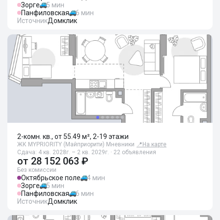
Зорге
5 мин
Панфиловская
6 мин
Источник
Домклик
2-комн. кв., от 55.49 м², 2-19 этажи
ЖК MYPRIORITY (Майприорити) Мневники
📍
На карте
Сдача: 4 кв. 2028г. – 2 кв. 2029г. · 22 объявления
от
28 152 063 ₽
Без комиссии
Октябрьское поле
4 мин
Зорге
5 мин
Панфиловская
6 мин
Источник
Домклик