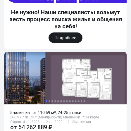
Не нужно! Наши специалисты возьмут
весть процесс поиска жилья и общения
на себя!
Подробнее
5-комн. кв., от 110.69 м², 24-25 этажи
ЖК MYPRIORITY (Майприорити) Мневники
📍
На карте
Сдача: 4 кв. 2028г. – 2 кв. 2029г. · 2 объявления
от
54 262 889 ₽