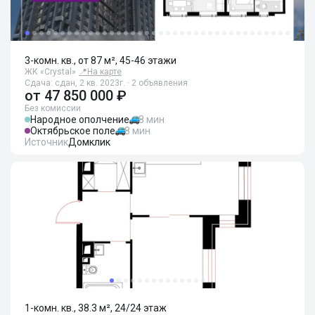
3-комн. кв., от 87 м², 45-46 этажи
ЖК «Crystal»
📍
На карте
Сдача: сдан, 2 кв. 2023г. · 2 объявления
от
47 850 000 ₽
Без комиссии
Народное ополчение
8 мин
Октябрьское поле
8 мин
Источник
Домклик
1-комн. кв., 38.3 м², 24/24 этаж