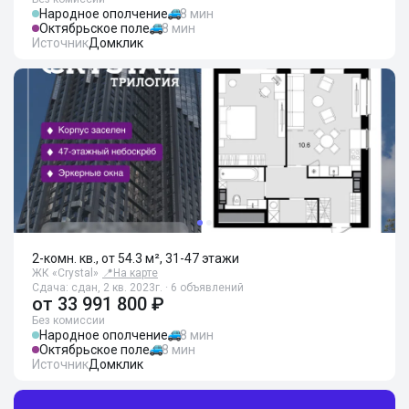
Народное ополчение
8 мин
Октябрьское поле
8 мин
Источник
Домклик
2-комн. кв., от 54.3 м², 31-47 этажи
ЖК «Crystal»
📍
На карте
Сдача: сдан, 2 кв. 2023г. · 6 объявлений
от
33 991 800 ₽
Без комиссии
Народное ополчение
8 мин
Октябрьское поле
8 мин
Источник
Домклик