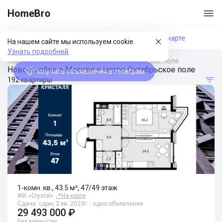
HomeBro
Фильтры
На карте
На нашем сайте мы используем cookie.
Узнать подробней
Главная
/
Москва
/
Новостройки
/
Октябрьское поле
Новостройки в Москве у метро Октябрьское поле
Получать объявления в телеграм
192 квартиры
1-комн. кв., 43.5 м², 47/49 этаж
ЖК «Crystal»
📍
На карте
Сдача: сдан, 2 кв. 2023г. · одно объявление
29 493 000 ₽
Без комиссии