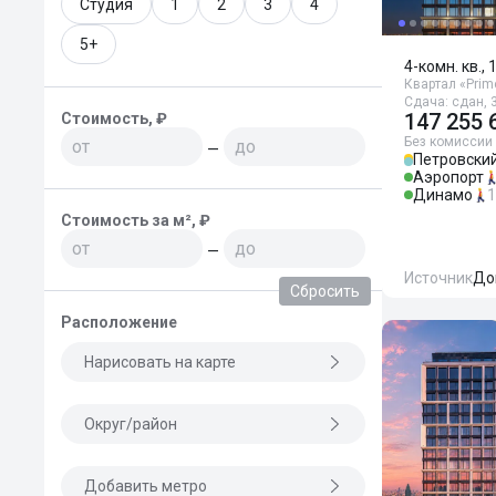
Студия
1
2
3
4
5+
4-комн. кв., 
Квартал «Prim
Сдача: сдан, 3
147 255 
Стоимость, ₽
Без комиссии
—
Петровский
Аэропорт
Динамо
1
Стоимость за м², ₽
—
Источник
До
Сбросить
Расположение
Нарисовать на карте
Округ/район
Добавить метро