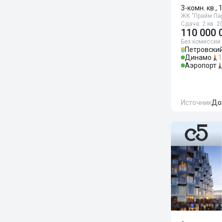
3-комн. кв., 
ЖК "Прайм Па
Сдача: 2 кв. 2
110 000 
Без комиссии
Петровский
Динамо
1
Аэропорт
Источник
До