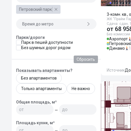
Петровский парк
3-комн. кв., 
ЖК "Прайм Па
Время до метро
Сдача: сдан, 1
от
68 95
Без комиссии
Парки/дороги
Аэропорт
Парк в пешей доступности
Петровский
Без шумных дорог рядом
Динамо
1
Сбросить
Источник
До
Показывать апартаменты?
Без апартаментов
Только апартаменты
Не важно
Общая площадь, м²
—
Площадь кухни, м²
—