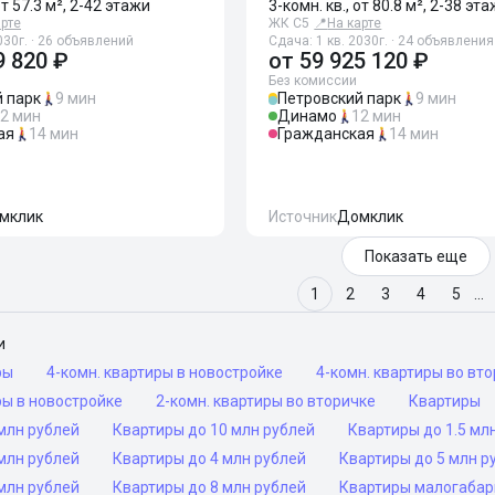
от 57.3 м², 2-42 этажи
3-комн. кв., от 80.8 м², 2-38 эт
арте
ЖК С5
📍
На карте
030г. · 26 объявлений
Сдача: 1 кв. 2030г. · 24 объявления
9 820 ₽
от
59 925 120 ₽
Без комиссии
 парк
9 мин
Петровский парк
9 мин
2 мин
Динамо
12 мин
ая
14 мин
Гражданская
14 мин
мклик
Источник
Домклик
Показать еще
1
2
3
4
5
…
и
ры
4-комн. квартиры в новостройке
4-комн. квартиры во вт
ры в новостройке
2-комн. квартиры во вторичке
Квартиры
млн рублей
Квартиры до 10 млн рублей
Квартиры до 1.5 мл
млн рублей
Квартиры до 4 млн рублей
Квартиры до 5 млн р
млн рублей
Квартиры до 8 млн рублей
Квартиры малогаба