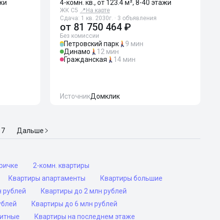
ажи
4-комн. кв., от 123.4 м², 8-40 этажи
ЖК С5
📍
На карте
Сдача: 1 кв. 2030г. · 3 объявления
от
81 750 464 ₽
Без комиссии
Петровский парк
9 мин
Динамо
12 мин
Гражданская
14 мин
Источник
Домклик
7
Дальше
оричке
2-комн. квартиры
Квартиры апартаменты
Квартиры большие
н рублей
Квартиры до 2 млн рублей
ублей
Квартиры до 6 млн рублей
ритные
Квартиры на последнем этаже