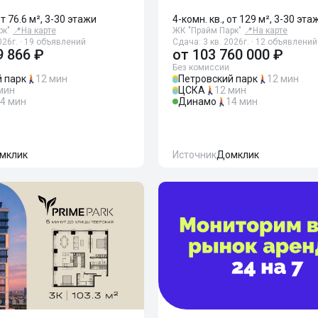
от 76.6 м², 3-30 этажи
4-комн. кв., от 129 м², 3-30 эта
рк"
📍
На карте
ЖК "Прайм Парк"
📍
На карте
026г. · 19 объявлений
Сдача: 3 кв. 2026г. · 12 объявлений
9 866 ₽
от
103 760 000 ₽
Без комиссии
 парк
12 мин
Петровский парк
12 мин
мин
ЦСКА
12 мин
4 мин
Динамо
14 мин
мклик
Источник
Домклик