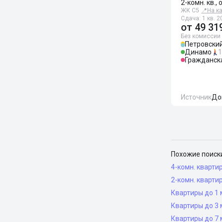
2-комн. кв., 
ЖК С5
📍
На к
Сдача: 1 кв. 2
от
49 31
Без комиссии
Петровский
Динамо
1
Гражданск
Источник
До
Похожие поиск
4-комн. кварти
2-комн. кварти
Квартиры до 1 
Квартиры до 3 
Квартиры до 7 