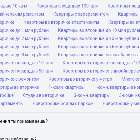
адью 10 кв м
Квартиры площадью 100 кв м
Квартиры площ
зайнерским ремонтом
Квартиры с евроремонтом
Квартиры 
торичке
Квартиры во вторичке апартаменты
Квартиры во в
оричке до 1 млн рублей
Квартиры во вторичке до 10 млн рубле
оричке до 2 млн рублей
Квартиры во вторичке до 3 млн рублей
оричке до 5 млн рублей
Квартиры во вторичке до 6 млн рублей
оричке до 8 млн рублей
Квартиры во вторичке малогабаритны
торичке площадью 10 кв м
Квартиры во вторичке площадью 100
торичке площадью 50 кв м
Квартиры во вторичке с дизайнерск
торичке с ремонтом
Квартиры во вторичке у метро
Многоко
ртиры во вторичке
1-комн. квартиры
1-комн. квартиры в н
тройке
Студии во вторичке
3-комн. квартиры
3-комн. к
партаменты
Новостройки рядом с парком
Новостройки у ме
ения ты показываешь?
ю объявления на популярных сайтах объявлений: ЦИАН, Домклик, 
дах ты работаешь?