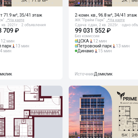
от 71.9 м², 35/41 этаж
2-комн. кв., 96.8 м², 34/41 этаж
рк"
📍
На карте
ЖК "Прайм Парк"
📍
На карте
 кв. 2021г. · 2 объявления
Сдача: сдан, 2 кв. 2025г. · одно о
8 709 ₽
99 031 552 ₽
Без комиссии
12 мин
ЦСКА
12 мин
 парк
13 мин
Петровский парк
13 мин
4 мин
Динамо
15 мин
мклик
Источник
Домклик