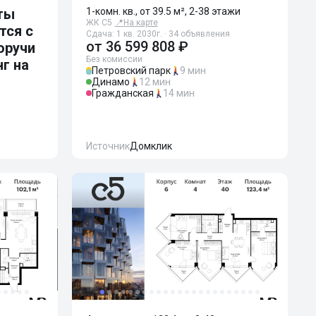
ты
1-комн. кв., от 39.5 м², 2-38 этажи
ЖК С5
📍
На карте
тся с
Сдача: 1 кв. 2030г. · 34 объявления
от
36 599 808 ₽
оручи
Без комиссии
нг на
Петровский парк
9 мин
Динамо
12 мин
Гражданская
14 мин
Источник
Домклик