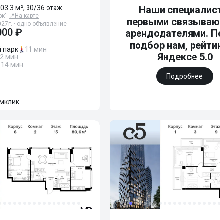
103.3 м², 30/36 этаж
Наши специалис
рк"
📍
На карте
первыми связываю
027г. · одно объявление
000 ₽
арендодателями. П
подбор нам, рейти
 парк
11 мин
Яндексе 5.0
2 мин
14 мин
Подробнее
мклик