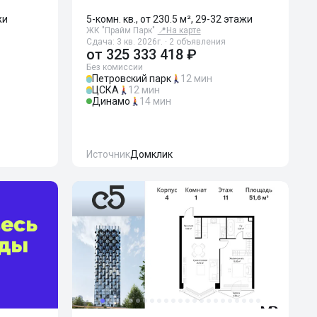
жи
5-комн. кв., от 230.5 м², 29-32 этажи
ЖК "Прайм Парк"
📍
На карте
Сдача: 3 кв. 2026г. · 2 объявления
от
325 333 418 ₽
Без комиссии
Петровский парк
12 мин
ЦСКА
12 мин
Динамо
14 мин
Источник
Домклик