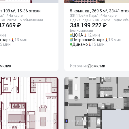
 от 109 м², 15-36 этажи
5-комн. кв., 269.5 м², 33/41 эта
рк"
📍
На карте
ЖК "Прайм Парк"
📍
На карте
 кв. 2025г. · 5 объявлений
Сдача: сдан, 2 кв. 2025г. · одно о
47 669 ₽
348 199 222 ₽
Без комиссии
мин
ЦСКА
12 мин
 парк
13 мин
Петровский парк
13 мин
5 мин
Динамо
15 мин
мклик
Источник
Домклик