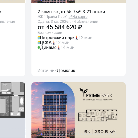
ж
2-комн. кв., от 55.9 м², 3-21 этажи
ЖК "Прайм Парк"
📍
На карте
бъявление
Сдача: 3 кв. 2026г. · 4 объявления
от
45 584 620 ₽
Без комиссии
Петровский парк
12 мин
ЦСКА
12 мин
Динамо
14 мин
Источник
Домклик