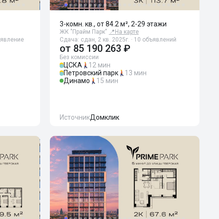
3-комн. кв., от 84.2 м², 2-29 этажи
ЖК "Прайм Парк"
📍
На карте
бъявление
Сдача: сдан, 2 кв. 2025г. · 10 объявлений
от
85 190 263 ₽
Без комиссии
ЦСКА
12 мин
Петровский парк
13 мин
Динамо
15 мин
Источник
Домклик