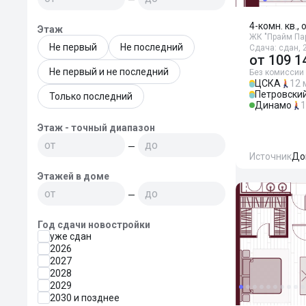
4-комн. кв.,
Этаж
ЖК "Прайм Па
Не первый
Не последний
Сдача: сдан, 2
от
109 1
Не первый и не последний
Без комиссии
ЦСКА
12 
Петровский
Только последний
Динамо
1
Этаж - точный диапазон
—
Источник
До
Этажей в доме
—
Год сдачи новостройки
уже сдан
2026
2027
2028
2029
2030 и позднее