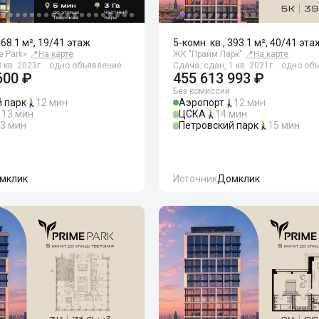
168.1 м², 19/41 этаж
5-комн. кв., 393.1 м², 40/41 эта
e Park»
📍
На карте
ЖК "Прайм Парк"
📍
На карте
 кв. 2023г. · одно объявление
Сдача: сдан, 1 кв. 2021г. · одно о
600 ₽
455 613 993 ₽
Без комиссии
 парк
12 мин
Аэропорт
12 мин
13 мин
ЦСКА
14 мин
3 мин
Петровский парк
15 мин
мклик
Источник
Домклик