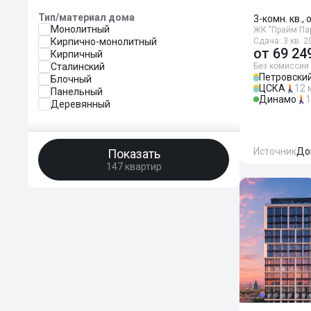
Тип/материал дома
3-комн. кв., 
Монолитный
ЖК "Прайм Па
Кирпично-монолитный
Сдача: 3 кв. 2
от
69 24
Кирпичный
Сталинский
Без комиссии
Петровский
Блочный
ЦСКА
12 
Панельный
Динамо
1
Деревянный
Источник
До
Показать
147 квартир