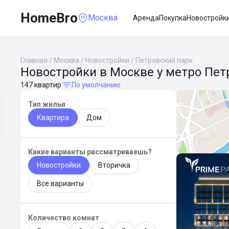
HomeBro
Москва
Аренда
Покупка
Новостройк
Главная
/
Москва
/
Новостройки
/
Петровский парк
Новостройки в Москве у метро Пет
147 квартир
По умолчанию
Тип жилья
Квартира
Дом
Какие варианты рассматриваешь?
Новостройки
Вторичка
Все варианты
Количество комнат