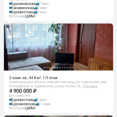
Бурнаковская
7 мин
Канавинская
7 мин
Буревестник
9 мин
Источник
ЦИАН
2-комн. кв., 44.8 м², 1/5 этаж
Нижегородская область, Нижний Новгород, р-н Сормовский, мкр.
Володарский, м. Буревестник, улица Ногина, 5Б
📍
На карте
4 900 000 ₽
Без комиссии
Буревестник
9 мин
Бурнаковская
11 мин
Источник
ЦИАН