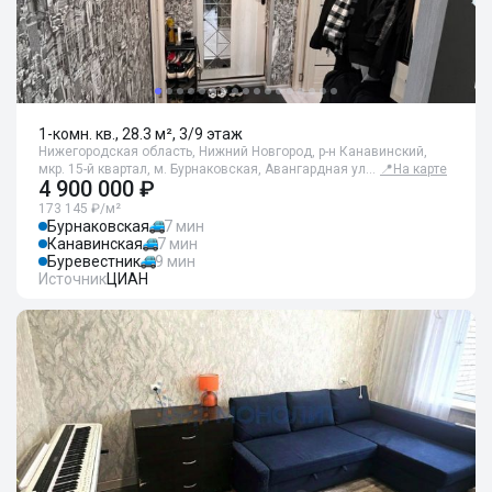
1-комн. кв., 28.3 м², 3/9 этаж
Нижегородская область, Нижний Новгород, р-н Канавинский,
мкр. 15-й квартал, м. Бурнаковская, Авангардная ул…
📍
На карте
4 900 000 ₽
173 145 ₽/м²
Бурнаковская
7 мин
Канавинская
7 мин
Буревестник
9 мин
Источник
ЦИАН