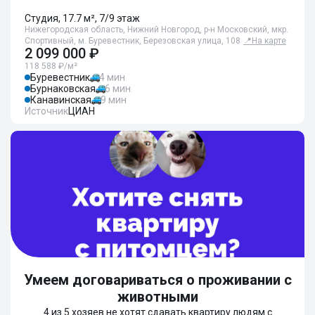
Студия, 17.7 м², 7/9 этаж
Нижегородская область, Нижний Новгород, р-н Московский, мкр.
Спортивный, м. Буревестник, Березовская улица, 108
📍
На карте
2 099 000 ₽
118 588 ₽/м²
Буревестник
4 мин
Бурнаковская
6 мин
Канавинская
9 мин
Источник
ЦИАН
Умеем договариваться о проживании с
животными
4 из 5 хозяев не хотят сдавать квартиру людям с