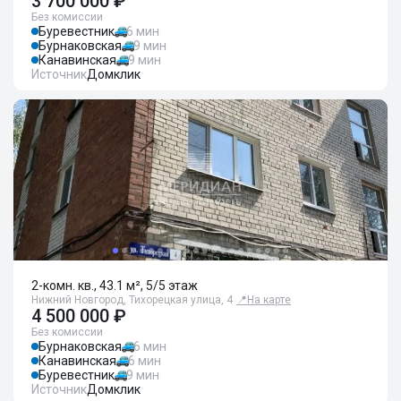
3 700 000 ₽
Без комиссии
Буревестник
6 мин
Бурнаковская
9 мин
Канавинская
9 мин
Источник
Домклик
2-комн. кв., 43.1 м², 5/5 этаж
Нижний Новгород, Тихорецкая улица, 4
📍
На карте
4 500 000 ₽
Без комиссии
Бурнаковская
6 мин
Канавинская
6 мин
Буревестник
9 мин
Источник
Домклик