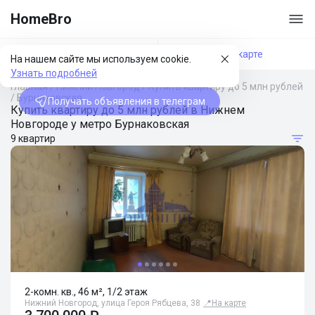
HomeBro
Фильтры
На карте
На нашем сайте мы используем cookie.
Узнать подробней
Главная
/
Нижний Новгород
/
Купить квартиру до 5 млн рублей
/
Бурнаковская
Получать объявления в телеграм
Купить квартиру до 5 млн рублей в Нижнем
Новгороде у метро Бурнаковская
9 квартир
2-комн. кв., 46 м², 1/2 этаж
Нижний Новгород, улица Героя Рябцева, 38
📍
На карте