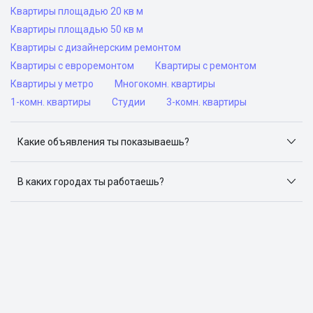
Квартиры площадью 20 кв м
Квартиры площадью 50 кв м
Квартиры с дизайнерским ремонтом
Квартиры с евроремонтом
Квартиры с ремонтом
Квартиры у метро
Многокомн. квартиры
1-комн. квартиры
Студии
3-комн. квартиры
Какие объявления ты показываешь?
Я отслеживаю объявления на популярных сайтах
объявлений: ЦИАН, Домклик, Яндекс.Недвижимость,
В каких городах ты работаешь?
Авито, Самолет.Плюс.
Поиск жилья доступен в следующих городах: Москва,
Санкт-Петербург, Архангельск, Сочи, Волгоград,
Воронеж, Екатеринбург, Казань, Краснодар, Красноярск,
Нижний Новгород, Новосибирск, Омск, Пермь, Ростов-
на-Дону, Самара, Уфа и Челябинск.