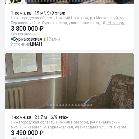
1-комн. кв., 19 м², 9/9 этаж
Нижегородская область, Нижний Новгород, р-н Московский, мкр.
Бурнаковский, м. Бурнаковская, улица Шаляпина, 18
📍
На карте
3 800 000 ₽
Без комиссии
Бурнаковская
10 мин
Источник
ЦИАН
1-комн. кв., 21.7 м², 6/9 этаж
Нижегородская область, Нижний Новгород, р-н Канавинский,
мкр. 15-й квартал, м. Бурнаковская, Авангардная ул…
📍
На карте
3 490 000 ₽
160 829 ₽/м²