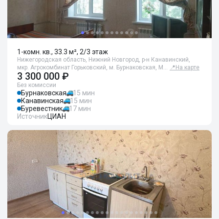
1-комн. кв., 33.3 м², 2/3 этаж
Нижегородская область, Нижний Новгород, р-н Канавинский,
мкр. Агрокомбинат Горьковский, м. Бурнаковская, М…
📍
На карте
3 300 000 ₽
Без комиссии
Бурнаковская
15 мин
Канавинская
15 мин
Буревестник
17 мин
Источник
ЦИАН