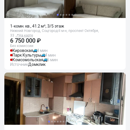
1-комн. кв., 41.2 м², 3/5 этаж
Нижний Новгород, Соцгород-II м-н, проспект Октября,
33
📍
На карте
6 750 000 ₽
Без комиссии
Кировская
4 мин
Парк Культуры
4 мин
Комсомольская
6 мин
Источник
Домклик