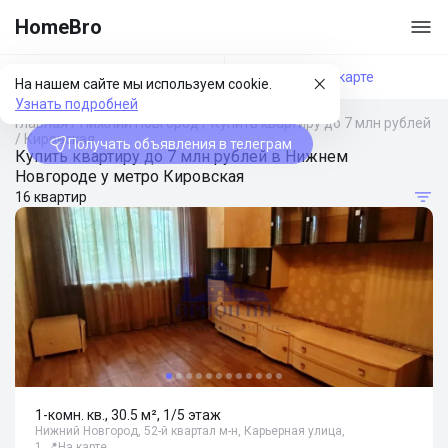
HomeBro
Фильтры
На карте
На нашем сайте мы используем cookie.
Узнать подробней
Главная
/
Нижний Новгород
/
Купить квартиру до 7 млн рублей
/
Кировская
Получать объявления в телеграм
Купить квартиру до 7 млн рублей в Нижнем
Новгороде у метро Кировская
16 квартир
1-комн. кв., 30.5 м², 1/5 этаж
Нижний Новгород, 52-й квартал м-н, Карьерная улица,
1
📍
На карте