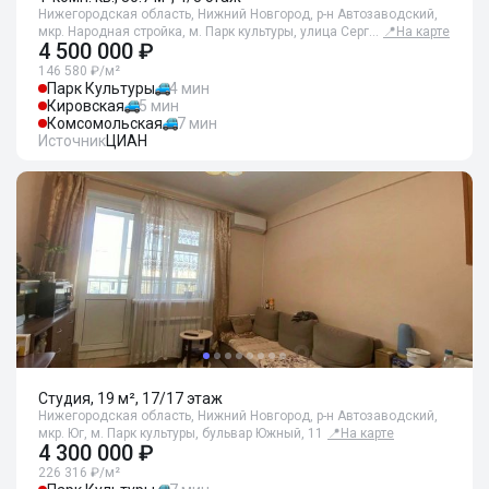
Нижегородская область, Нижний Новгород, р-н Автозаводский,
мкр. Народная стройка, м. Парк культуры, улица Серг…
📍
На карте
4 500 000 ₽
146 580 ₽/м²
Парк Культуры
4 мин
Кировская
5 мин
Комсомольская
7 мин
Источник
ЦИАН
Студия, 19 м², 17/17 этаж
Нижегородская область, Нижний Новгород, р-н Автозаводский,
мкр. Юг, м. Парк культуры, бульвар Южный, 11
📍
На карте
4 300 000 ₽
226 316 ₽/м²