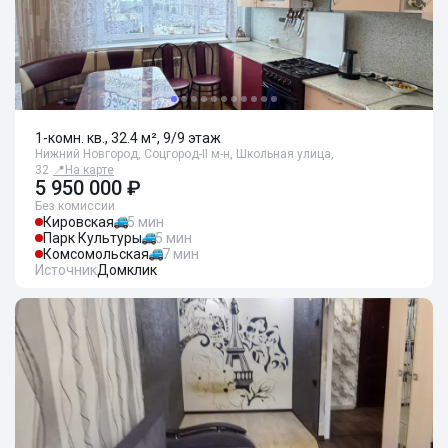
1-комн. кв., 32.4 м², 9/9 этаж
Нижний Новгород, Соцгород-II м-н, Школьная улица,
32
📍
На карте
5 950 000 ₽
Без комиссии
Кировская
5 мин
Парк Культуры
5 мин
Комсомольская
7 мин
Источник
Домклик