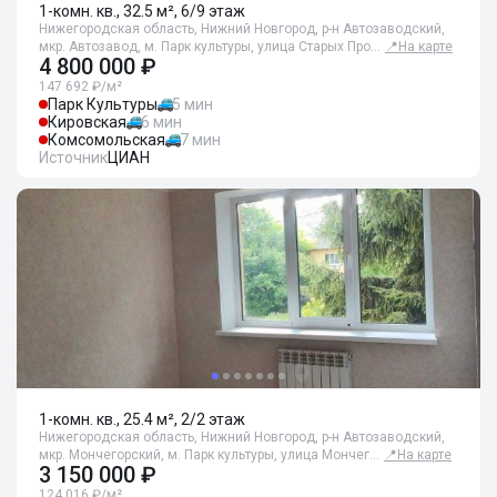
1-комн. кв., 32.5 м², 6/9 этаж
Нижегородская область, Нижний Новгород, р-н Автозаводский,
мкр. Автозавод, м. Парк культуры, улица Старых Про…
📍
На карте
4 800 000 ₽
147 692 ₽/м²
Парк Культуры
5 мин
Кировская
6 мин
Комсомольская
7 мин
Источник
ЦИАН
1-комн. кв., 25.4 м², 2/2 этаж
Нижегородская область, Нижний Новгород, р-н Автозаводский,
мкр. Мончегорский, м. Парк культуры, улица Мончег…
📍
На карте
3 150 000 ₽
124 016 ₽/м²