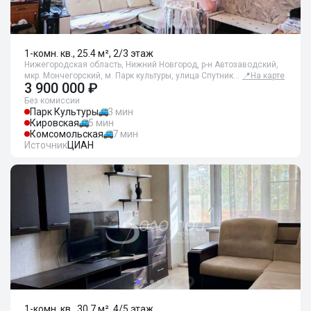
1-комн. кв., 25.4 м², 2/3 этаж
Нижегородская область, Нижний Новгород, р-н Автозаводский,
мкр. Мончегорский, м. Парк культуры, улица Спутник…
📍
На карте
3 900 000 ₽
Без комиссии
Парк Культуры
3 мин
Кировская
5 мин
Комсомольская
7 мин
Источник
ЦИАН
1-комн. кв., 30.7 м², 4/5 этаж