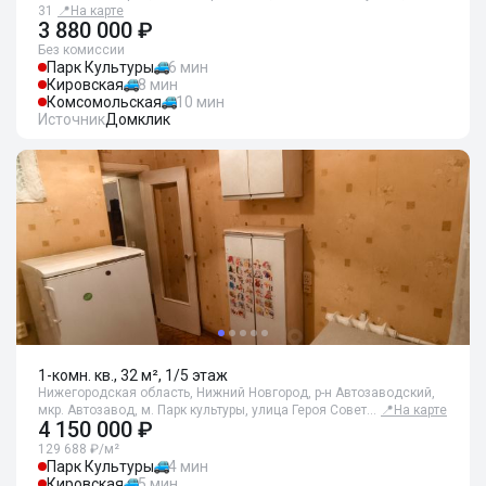
31
📍
На карте
3 880 000 ₽
Без комиссии
Парк Культуры
6 мин
Кировская
8 мин
Комсомольская
10 мин
Источник
Домклик
1-комн. кв., 32 м², 1/5 этаж
Нижегородская область, Нижний Новгород, р-н Автозаводский,
мкр. Автозавод, м. Парк культуры, улица Героя Совет…
📍
На карте
4 150 000 ₽
129 688 ₽/м²
Парк Культуры
4 мин
Кировская
5 мин