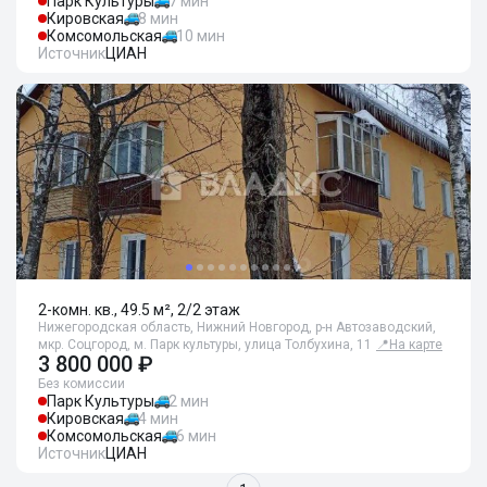
Парк Культуры
7 мин
Кировская
8 мин
Комсомольская
10 мин
Источник
ЦИАН
2-комн. кв., 49.5 м², 2/2 этаж
Нижегородская область, Нижний Новгород, р-н Автозаводский,
мкр. Соцгород, м. Парк культуры, улица Толбухина, 11
📍
На карте
3 800 000 ₽
Без комиссии
Парк Культуры
2 мин
Кировская
4 мин
Комсомольская
6 мин
Источник
ЦИАН