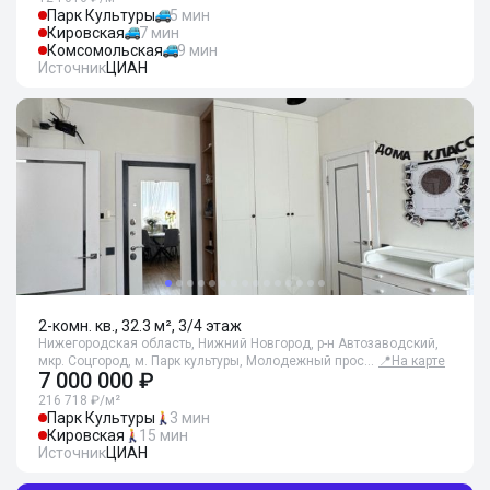
Парк Культуры
5 мин
Кировская
7 мин
Комсомольская
9 мин
Источник
ЦИАН
2-комн. кв., 32.3 м², 3/4 этаж
Нижегородская область, Нижний Новгород, р-н Автозаводский,
мкр. Соцгород, м. Парк культуры, Молодежный прос…
📍
На карте
7 000 000 ₽
216 718 ₽/м²
Парк Культуры
3 мин
Кировская
15 мин
Источник
ЦИАН