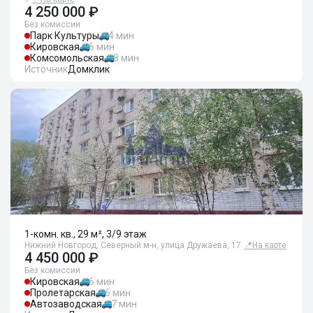
4 250 000 ₽
Без комиссии
Парк Культуры
4 мин
Кировская
6 мин
Комсомольская
8 мин
Источник
Домклик
1-комн. кв., 29 м², 3/9 этаж
Нижний Новгород, Северный м-н, улица Дружаева, 17
📍
На карте
4 450 000 ₽
Без комиссии
Кировская
6 мин
Пролетарская
6 мин
Автозаводская
7 мин