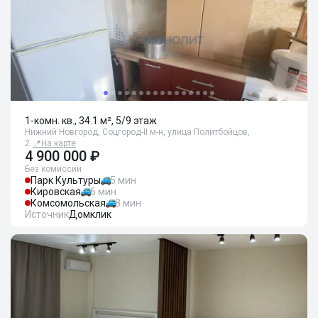
1-комн. кв., 34.1 м², 5/9 этаж
Нижний Новгород, Соцгород-II м-н, улица Политбойцов,
2
📍
На карте
4 900 000 ₽
Без комиссии
Парк Культуры
5 мин
Кировская
6 мин
Комсомольская
8 мин
Источник
Домклик