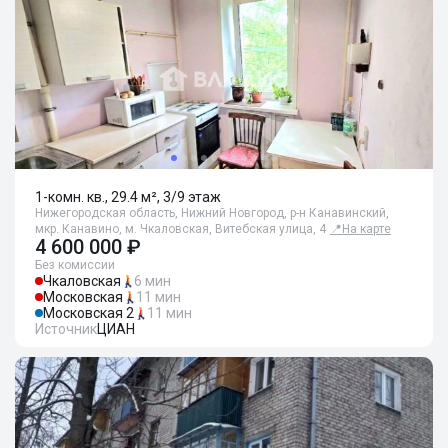
1-комн. кв., 29.4 м², 3/9 этаж
Нижегородская область, Нижний Новгород, р-н Канавинский,
мкр. Канавино, м. Чкаловская, Витебская улица, 4
📍
На карте
4 600 000 ₽
Без комиссии
Чкаловская
6 мин
Московская
11 мин
Московская 2
11 мин
Источник
ЦИАН