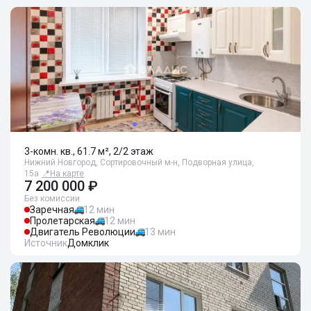
3-комн. кв., 61.7 м², 2/2 этаж
Нижний Новгород, Сортировочный м-н, Подворная улица,
15а
📍
На карте
7 200 000 ₽
Без комиссии
Заречная
12 мин
Пролетарская
12 мин
Двигатель Революции
13 мин
Источник
Домклик