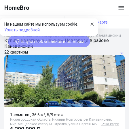
HomeBro
Фильтры
На карте
На нашем сайте мы используем cookie.
Узнать подробней
Главная
/
Нижний Новгород
/
Купить квартиру
/
Канавинский
Купить квартиру в Нижнем Новгороде в районе
Получать объявления в телеграм
Канавинский
22 квартиры
1-комн. кв., 36.6 м², 5/9 этаж
Нижегородская область, Нижний Новгород, р-н Канавинский,
мкр. Мещерское озеро, м. Стрелка, улица Сергея Аки…
📍
На карте