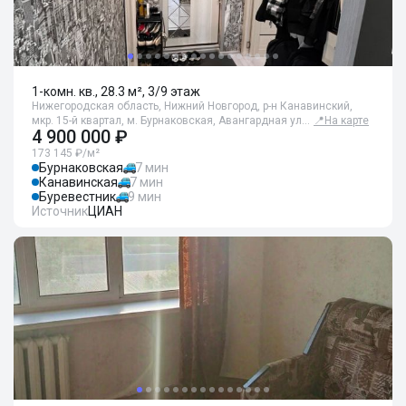
1-комн. кв., 28.3 м², 3/9 этаж
Нижегородская область, Нижний Новгород, р-н Канавинский,
мкр. 15-й квартал, м. Бурнаковская, Авангардная ул…
📍
На карте
4 900 000 ₽
173 145 ₽/м²
Бурнаковская
7 мин
Канавинская
7 мин
Буревестник
9 мин
Источник
ЦИАН