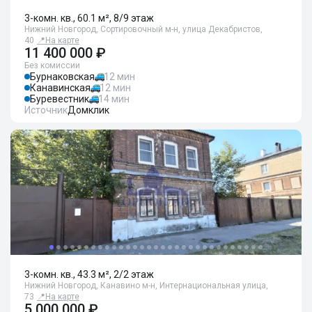
3-комн. кв., 60.1 м², 8/9 этаж
Нижний Новгород, Сортировочный м-н, улица Декабристов,
40
📍
На карте
11 400 000 ₽
Без комиссии
Бурнаковская
12 мин
Канавинская
12 мин
Буревестник
14 мин
Источник
Домклик
3-комн. кв., 43.3 м², 2/2 этаж
Нижний Новгород, Канавино м-н, Интернациональная улица,
73
📍
На карте
5 000 000 ₽