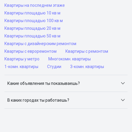
Квартиры на последнем этаже
Квартиры площадью 10 кв м
Квартиры площадью 100 кв м
Квартиры площадью 20 кв м
Квартиры площадью 50 кв м
Квартиры с дизайнерским ремонтом
Квартиры с евроремонтом
Квартиры с ремонтом
Квартиры у метро
Многокомн. квартиры
1-комн. квартиры
Студии
3-комн. квартиры
Какие объявления ты показываешь?
Я отслеживаю объявления на популярных сайтах
объявлений: ЦИАН, Домклик, Яндекс.Недвижимость,
В каких городах ты работаешь?
Авито, Самолет.Плюс.
Поиск жилья доступен в следующих городах: Москва,
Санкт-Петербург, Архангельск, Сочи, Волгоград,
Воронеж, Екатеринбург, Казань, Краснодар, Красноярск,
Нижний Новгород, Новосибирск, Омск, Пермь, Ростов-
на-Дону, Самара, Уфа и Челябинск.