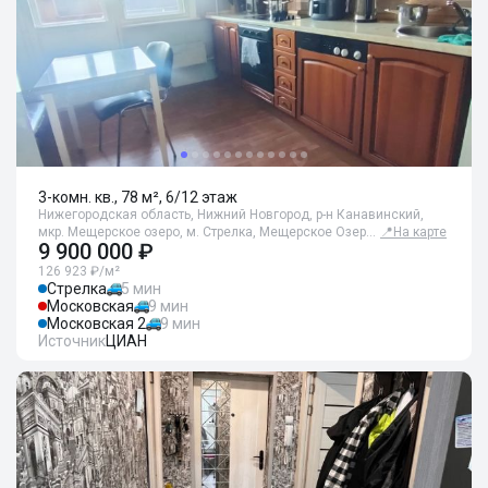
3-комн. кв., 78 м², 6/12 этаж
Нижегородская область, Нижний Новгород, р-н Канавинский,
мкр. Мещерское озеро, м. Стрелка, Мещерское Озер…
📍
На карте
9 900 000 ₽
126 923 ₽/м²
Стрелка
5 мин
Московская
9 мин
Московская 2
9 мин
Источник
ЦИАН