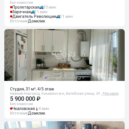
Без комиссии
Пролетарская
10 мин
Заречная
11 мин
Двигатель Революции
11 мин
Источник
Домклик
Студия, 31 м², 4/5 этаж
Нижний Новгород, Канавино м-н, Витебская улица, 39
📍
На карте
5 900 000 ₽
Без комиссии
Чкаловская
4 мин
Источник
Домклик