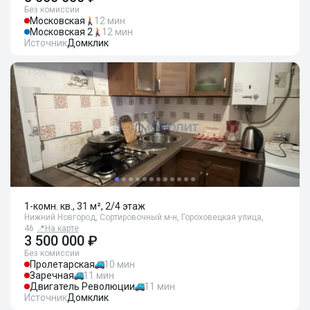
Без комиссии
Московская
12 мин
Московская 2
12 мин
Источник
Домклик
1-комн. кв., 31 м², 2/4 этаж
Нижний Новгород, Сортировочный м-н, Гороховецкая улица,
46
📍
На карте
3 500 000 ₽
Без комиссии
Пролетарская
10 мин
Заречная
11 мин
Двигатель Революции
11 мин
Источник
Домклик