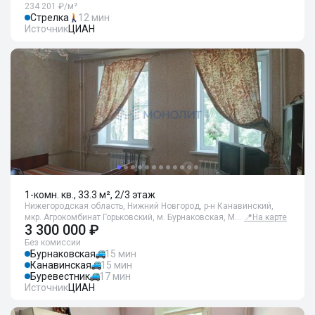
234 201 ₽/м²
Стрелка
12 мин
Источник
ЦИАН
1-комн. кв., 33.3 м², 2/3 этаж
Нижегородская область, Нижний Новгород, р-н Канавинский,
мкр. Агрокомбинат Горьковский, м. Бурнаковская, М…
📍
На карте
3 300 000 ₽
Без комиссии
Бурнаковская
15 мин
Канавинская
15 мин
Буревестник
17 мин
Источник
ЦИАН