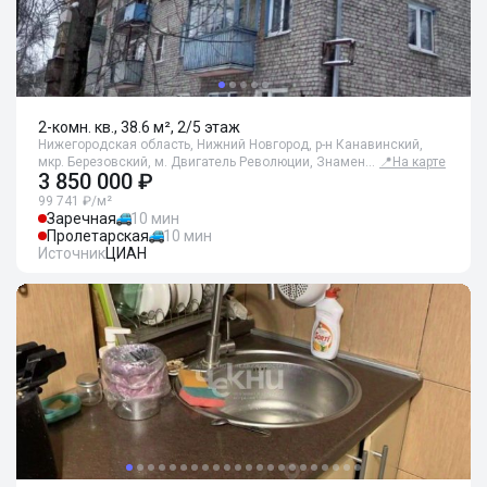
2-комн. кв., 38.6 м², 2/5 этаж
Нижегородская область, Нижний Новгород, р-н Канавинский,
мкр. Березовский, м. Двигатель Революции, Знамен…
📍
На карте
3 850 000 ₽
99 741 ₽/м²
Заречная
10 мин
Пролетарская
10 мин
Источник
ЦИАН