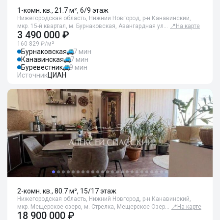
1-комн. кв., 21.7 м², 6/9 этаж
Нижегородская область, Нижний Новгород, р-н Канавинский,
мкр. 15-й квартал, м. Бурнаковская, Авангардная ул…
📍
На карте
3 490 000 ₽
160 829 ₽/м²
Бурнаковская
7 мин
Канавинская
7 мин
Буревестник
9 мин
Источник
ЦИАН
2-комн. кв., 80.7 м², 15/17 этаж
Нижегородская область, Нижний Новгород, р-н Канавинский,
мкр. Мещерское озеро, м. Стрелка, Мещерское Озер…
📍
На карте
18 900 000 ₽