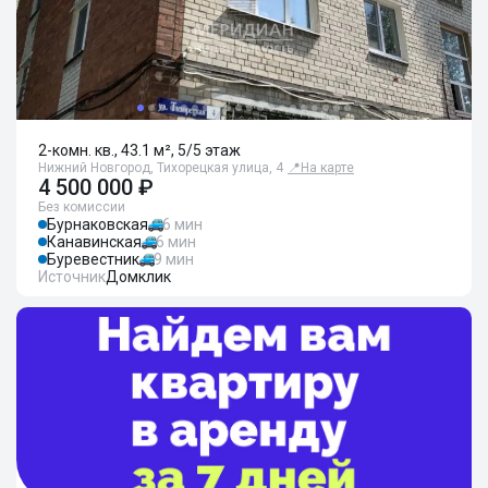
2-комн. кв., 43.1 м², 5/5 этаж
Нижний Новгород, Тихорецкая улица, 4
📍
На карте
4 500 000 ₽
Без комиссии
Бурнаковская
6 мин
Канавинская
6 мин
Буревестник
9 мин
Источник
Домклик