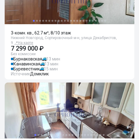
3-комн. кв., 62.7 м², 8/10 этаж
Нижний Новгород, Сортировочный м-н, улица Декабристов,
9
📍
На карте
7 299 000 ₽
Без комиссии
Бурнаковская
13 мин
Канавинская
13 мин
Буревестник
15 мин
Источник
Домклик