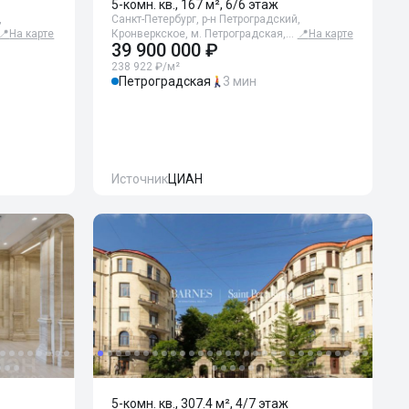
5-комн. кв., 167 м², 6/6 этаж
,
Санкт-Петербург, р-н Петроградский,
📍
На карте
Кронверкское, м. Петроградская,…
📍
На карте
39 900 000 ₽
238 922 ₽/м²
Петроградская
3 мин
Источник
ЦИАН
5-комн. кв., 307.4 м², 4/7 этаж