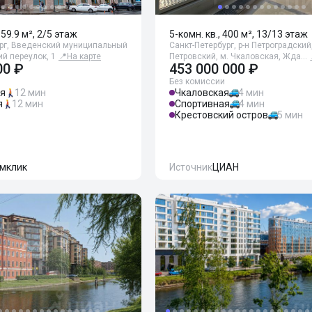
159.9 м², 2/5 этаж
5-комн. кв., 400 м², 13/13 этаж
ург, Введенский муниципальный
Санкт-Петербург, р-н Петроградский
ий переулок, 1
📍
На карте
Петровский, м. Чкаловская, Жда…
00 ₽
453 000 000 ₽
Без комиссии
ая
12 мин
Чкаловская
4 мин
я
12 мин
Спортивная
4 мин
Крестовский остров
5 мин
мклик
Источник
ЦИАН