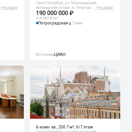
,
Санкт-Петербург, р-н Петроградский,
📍
На карте
Аптекарский остров, м. Петрогра…
📍
На карте
190 000 000 ₽
618 087 ₽/м²
Петроградская
7 мин
Источник
ЦИАН
6-комн. кв., 200.7 м², 6/7 этаж
,
Санкт-Петербург, р-н Петроградский,