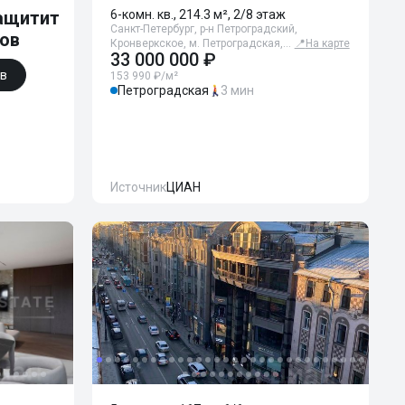
ащитит
6-комн. кв., 214.3 м², 2/8 этаж
Санкт-Петербург, р-н Петроградский,
ков
Кронверкское, м. Петроградская,…
📍
На карте
33 000 000 ₽
ов
153 990 ₽/м²
Петроградская
3 мин
Источник
ЦИАН