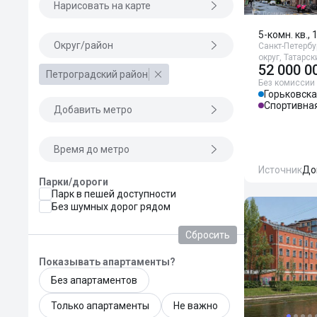
Нарисовать на карте
5-комн. кв., 
Округ/район
Санкт-Петерб
округ, Татарск
52 000 0
Петроградский район
Без комиссии
Горьковск
Спортивна
Добавить метро
Время до метро
Источник
До
Парки/дороги
Парк в пешей доступности
Без шумных дорог рядом
Сбросить
Показывать апартаменты?
Без апартаментов
Только апартаменты
Не важно