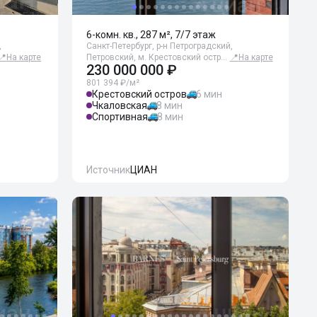
6-комн. кв., 287 м², 7/7 этаж
,
Санкт-Петербург, р-н Петроградский,
📍
На карте
Петровский, м. Крестовский остр…
📍
На карте
230 000 000 ₽
801 394 ₽/м²
Крестовский остров
6 мин
Чкаловская
8 мин
Спортивная
8 мин
Источник
ЦИАН