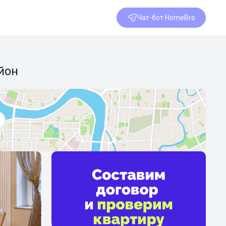
Чат-бот HomeBro
йон