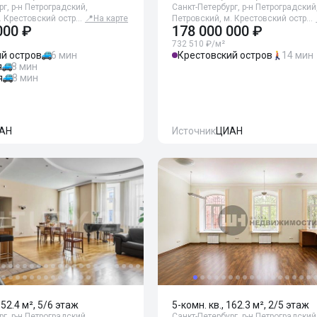
г, р-н Петроградский,
Санкт-Петербург, р-н Петроградский
. Крестовский остр…
📍
На карте
Петровский, м. Крестовский остр…
000 ₽
178 000 000 ₽
732 510 ₽/м²
й остров
6 мин
Крестовский остров
14 мин
я
8 мин
я
8 мин
АН
Источник
ЦИАН
152.4 м², 5/6 этаж
5-комн. кв., 162.3 м², 2/5 этаж
г, р-н Петроградский,
Санкт-Петербург, р-н Петроградский