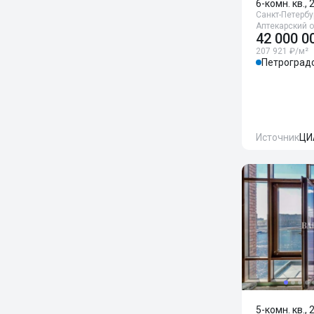
6-комн. кв., 
Санкт-Петербур
Аптекарский о
42 000 0
207 921 ₽/м²
Петроград
Источник
ЦИ
5-комн. кв., 