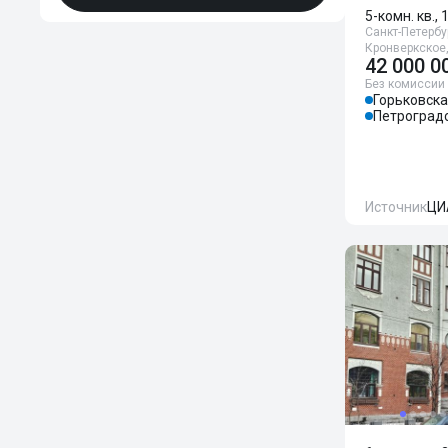
5-комн. кв., 
Санкт-Петербур
Кронверкское
42 000 0
Без комиссии
Горьковск
Петроград
Источник
ЦИ