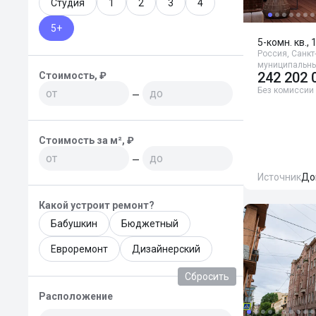
Студия
1
2
3
4
5+
5-комн. кв., 
Россия, Санкт
муниципальны
242 202 
Стоимость, ₽
Без комиссии
—
Стоимость за м², ₽
—
Источник
До
Какой устроит ремонт?
Бабушкин
Бюджетный
Евроремонт
Дизайнерский
Сбросить
Расположение