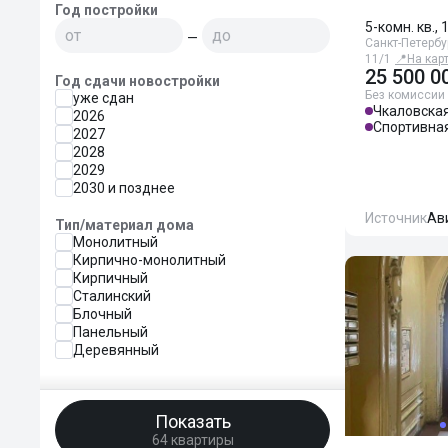
Год постройки
5-комн. кв., 
—
Санкт-Петербу
11/1
📍
На кар
25 500 0
Год сдачи новостройки
Без комиссии
уже сдан
Чкаловска
2026
Спортивна
2027
2028
2029
2030 и позднее
Источник
Ав
Тип/материал дома
Монолитный
Кирпично-монолитный
Кирпичный
Сталинский
Блочный
Панельный
Деревянный
Показать
64 квартиры