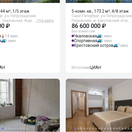
244 м², 1/5 этаж
5-комн. кв., 173.2 м², 4/8 этаж
г, р-н Петроградский,
Санкт-Петербург, р-н Петроградский
м. Чкаловская, Жда…
📍
На карте
Петровский, м. Крестовский остр…
00 ₽
86 600 000 ₽
Без комиссии
я
14 мин
Чкаловская
6 мин
я
5 мин
Спортивная
6 мин
Крестовский остров
7 мин
АН
Источник
ЦИАН