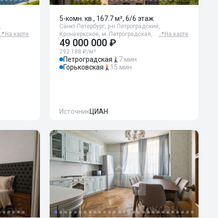
5-комн. кв., 167.7 м², 6/6 этаж
,
Санкт-Петербург, р-н Петроградский,
📍
На карте
Кронверкское, м. Петроградская,…
📍
На карте
49 000 000 ₽
292 188 ₽/м²
Петроградская
7 мин
Горьковская
15 мин
Источник
ЦИАН