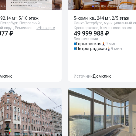
192.14 м², 5/10 этаж
5-комн. кв., 244 м², 2/5 этаж
-Петербург, Петровский
Санкт-Петербург, муниципальный о
й округ, Ремеслен…
📍
На карте
Кронверкское, Каменноостровск…
077 ₽
49 999 988 ₽
Без комиссии
Горьковская
9 мин
Петроградская
9 мин
мклик
Источник
Домклик