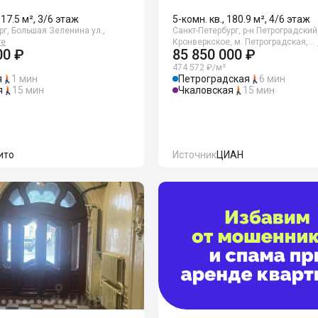
117.5 м², 3/6 этаж
5-комн. кв., 180.9 м², 4/6 этаж
рг, Большая Зеленина ул.,
Санкт-Петербург, р-н Петроградский
те
Кронверкское, м. Петроградская,…
00 ₽
85 850 000 ₽
474 572 ₽/м²
я
1 мин
Петроградская
6 мин
я
15 мин
Чкаловская
15 мин
ито
Источник
ЦИАН