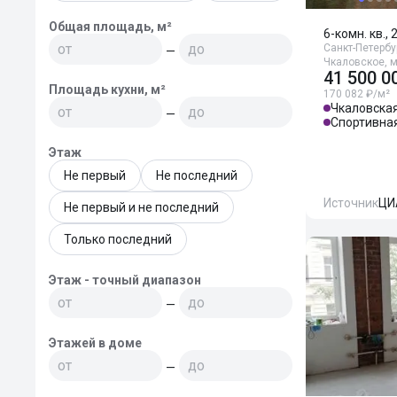
Общая площадь, м²
6-комн. кв., 
Санкт-Петербур
—
Чкаловское, 
41 500 0
Площадь кухни, м²
170 082 ₽/м²
Чкаловска
—
Спортивна
Этаж
Не первый
Не последний
Источник
ЦИ
Не первый и не последний
Только последний
Этаж - точный диапазон
—
Этажей в доме
—