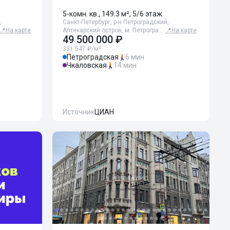
5-комн. кв., 149.3 м², 5/6 этаж
,
Санкт-Петербург, р-н Петроградский,
📍
На карте
Аптекарский остров, м. Петрогра…
📍
На карте
49 500 000 ₽
331 547 ₽/м²
Петроградская
6 мин
Чкаловская
14 мин
Источник
ЦИАН