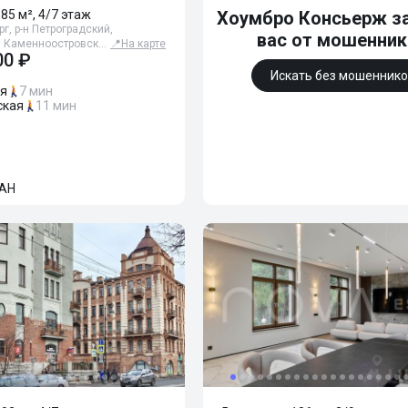
185 м², 4/7 этаж
Хоумбро Консьерж з
г, р-н Петроградский,
вас от мошенни
, Каменноостровск…
📍
На карте
00 ₽
Искать без мошенник
ая
7 мин
ская
11 мин
АН