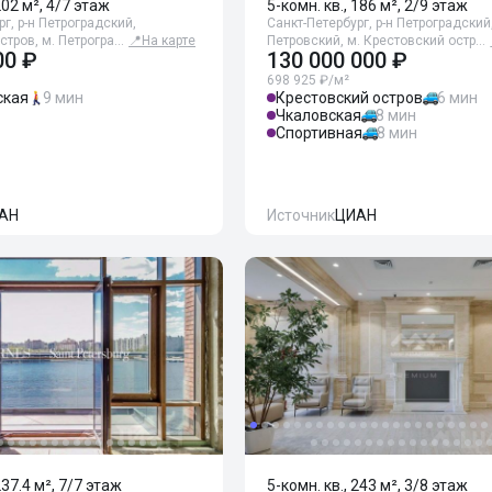
202 м², 4/7 этаж
5-комн. кв., 186 м², 2/9 этаж
г, р-н Петроградский,
Санкт-Петербург, р-н Петроградский
стров, м. Петрогра…
📍
На карте
Петровский, м. Крестовский остр…
00 ₽
130 000 000 ₽
698 925 ₽/м²
ская
9 мин
Крестовский остров
6 мин
Чкаловская
8 мин
Спортивная
8 мин
АН
Источник
ЦИАН
237.4 м², 7/7 этаж
5-комн. кв., 243 м², 3/8 этаж