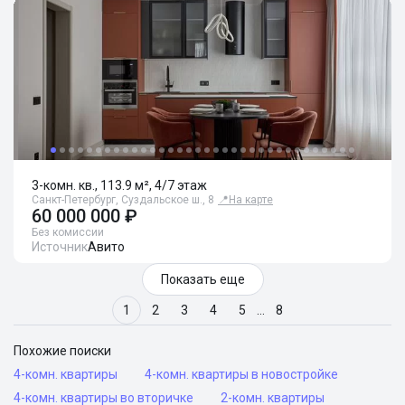
3-комн. кв., 113.9 м², 4/7 этаж
Санкт-Петербург, Суздальское ш., 8
📍
На карте
60 000 000 ₽
Без комиссии
Источник
Авито
Показать еще
1
2
3
4
5
…
8
Похожие поиски
4-комн. квартиры
4-комн. квартиры в новостройке
4-комн. квартиры во вторичке
2-комн. квартиры