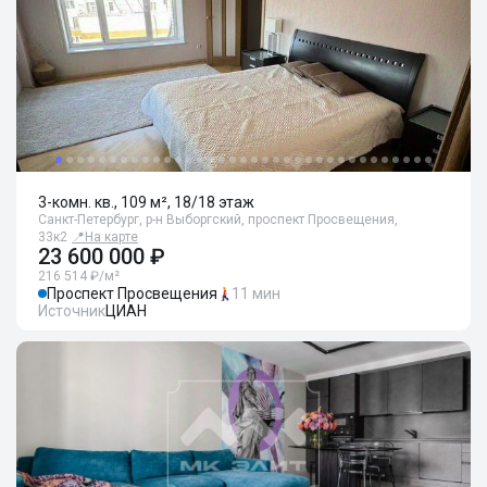
3-комн. кв., 109 м², 18/18 этаж
Санкт-Петербург, р-н Выборгский, проспект Просвещения,
33к2
📍
На карте
23 600 000 ₽
216 514 ₽/м²
Проспект Просвещения
11 мин
Источник
ЦИАН