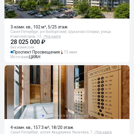
3-комн. кв., 102 м², 5/25 этаж
Санкт-Петербург, р-н Выборгский, Шувалово-Озерки, улица
Композиторов, 12
📍
На карте
28 025 000 ₽
Без комиссии
Проспект Просвещения
15 мин
Источник
ЦИАН
4-комн. кв., 157.3 м², 18/20 этаж
Санкт-Петербург, аллея Академика Лихачёва, 7
📍
На карте