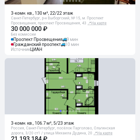
3-комн. кв., 130 м², 22/22 этаж
Санкт-Петербург, р-н Выборгский, № 15, м. Проспект
Просвещения, проспект Просвещения, 43
📍
На карте
30 000 000 ₽
Без комиссии
Проспект Просвещения
9 мин
Гражданский проспект
10 мин
Источник
ЦИАН
3-комн. кв., 106.7 м², 5/23 этаж
Россия, Санкт-Петербург, посёлок Парголово, Ольгинская
дорога, 3/20 ст1 / улица Михаила Дудина, 20
📍
На карте
21 193 184 ₽