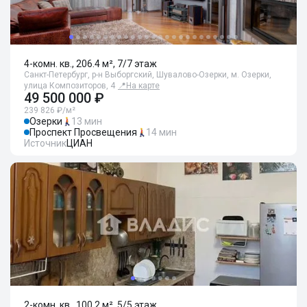
4-комн. кв., 206.4 м², 7/7 этаж
Санкт-Петербург, р-н Выборгский, Шувалово-Озерки, м. Озерки,
улица Композиторов, 4
📍
На карте
49 500 000 ₽
239 826 ₽/м²
Озерки
13 мин
Проспект Просвещения
14 мин
Источник
ЦИАН
2-комн. кв., 100.2 м², 5/5 этаж