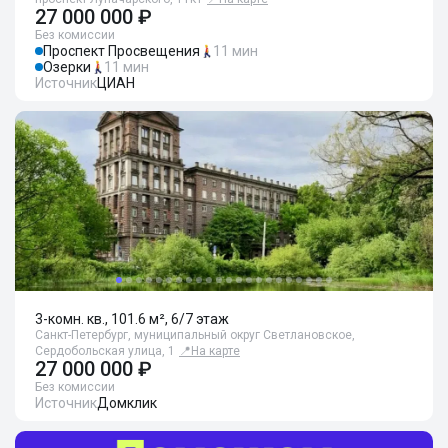
27 000 000 ₽
Без комиссии
Проспект Просвещения
11 мин
Озерки
11 мин
Источник
ЦИАН
3-комн. кв., 101.6 м², 6/7 этаж
Санкт-Петербург, муниципальный округ Светлановское,
Сердобольская улица, 1
📍
На карте
27 000 000 ₽
Без комиссии
Источник
Домклик