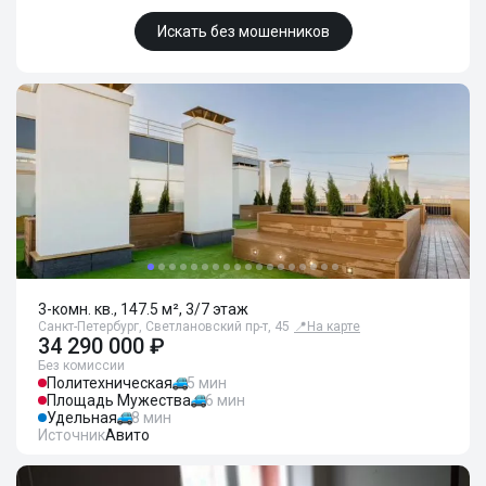
Искать без мошенников
3-комн. кв., 147.5 м², 3/7 этаж
Санкт-Петербург, Светлановский пр-т, 45
📍
На карте
34 290 000 ₽
Без комиссии
Политехническая
5 мин
Площадь Мужества
6 мин
Удельная
8 мин
Источник
Авито