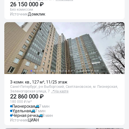
26 150 000 ₽
Без комиссии
Источник
Домклик
3-комн. кв., 127 м², 11/25 этаж
Санкт-Петербург, р-н Выборгский, Светлановское, м. Пионерская,
Зеленогорская улица, 7
📍
На карте
22 860 000 ₽
180 000 ₽/м²
Пионерская
7 мин
Удельная
7 мин
Чёрная речка
8 мин
Источник
ЦИАН