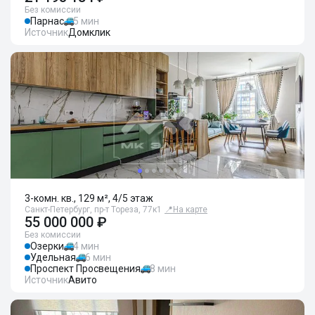
Без комиссии
Парнас
5 мин
Источник
Домклик
3-комн. кв., 129 м², 4/5 этаж
Санкт-Петербург, пр-т Тореза, 77к1
📍
На карте
55 000 000 ₽
Без комиссии
Озерки
4 мин
Удельная
6 мин
Проспект Просвещения
8 мин
Источник
Авито