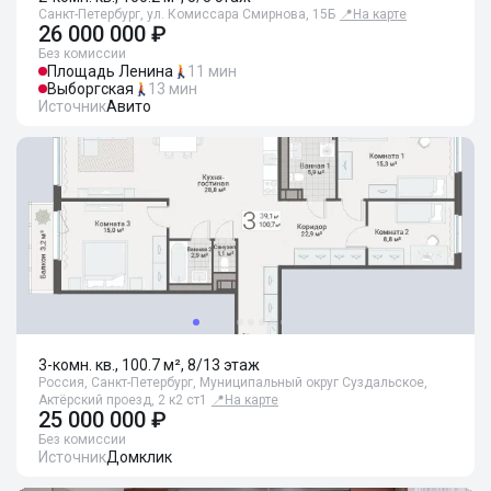
Санкт-Петербург, ул. Комиссара Смирнова, 15Б
📍
На карте
26 000 000 ₽
Без комиссии
Площадь Ленина
11 мин
Выборгская
13 мин
Источник
Авито
3-комн. кв., 100.7 м², 8/13 этаж
Россия, Санкт-Петербург, Муниципальный округ Суздальское,
Актёрский проезд, 2 к2 ст1
📍
На карте
25 000 000 ₽
Без комиссии
Источник
Домклик