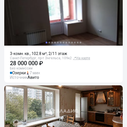
3-комн. кв., 102.8 м², 2/11 этаж
Санкт-Петербург, пр-т Энгельса, 109к2
📍
На карте
28 000 000 ₽
Без комиссии
Озерки
7 мин
Источник
Авито