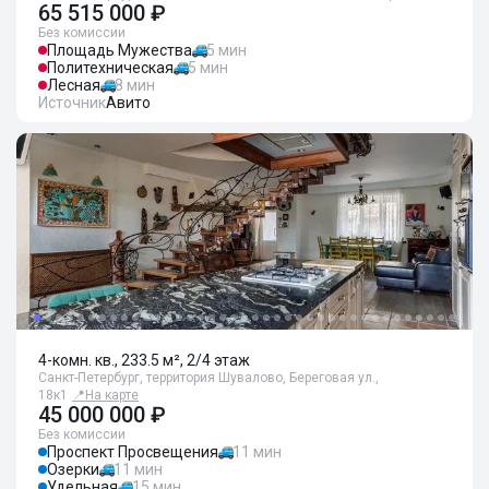
65 515 000 ₽
Без комиссии
Площадь Мужества
5 мин
Политехническая
5 мин
Лесная
8 мин
Источник
Авито
4-комн. кв., 233.5 м², 2/4 этаж
Санкт-Петербург, территория Шувалово, Береговая ул.,
18к1
📍
На карте
45 000 000 ₽
Без комиссии
Проспект Просвещения
11 мин
Озерки
11 мин
Удельная
15 мин