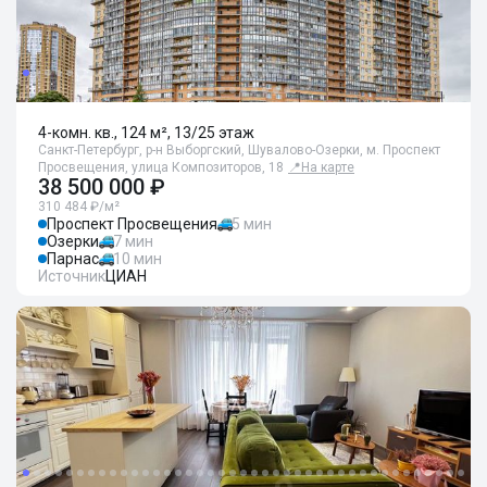
4-комн. кв., 124 м², 13/25 этаж
Санкт-Петербург, р-н Выборгский, Шувалово-Озерки, м. Проспект
Просвещения, улица Композиторов, 18
📍
На карте
38 500 000 ₽
310 484 ₽/м²
Проспект Просвещения
5 мин
Озерки
7 мин
Парнас
10 мин
Источник
ЦИАН