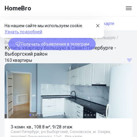
HomeBro
Фильтры
На карте
На нашем сайте мы используем cookie.
Узнать подробней
Главная
/
Санкт-Петербург
/
Купить квартиру большую
/
Выборгский район
Получать объявления в телеграм
Купить квартиру большую в Санкт-Петербурге -
Выборгский район
163 квартиры
3-комн. кв., 108.8 м², 9/28 этаж
Санкт-Петербург, р-н Выборгский, Сосновское, м. Озерки,
проспект Луначарского, 11к1
📍
На карте