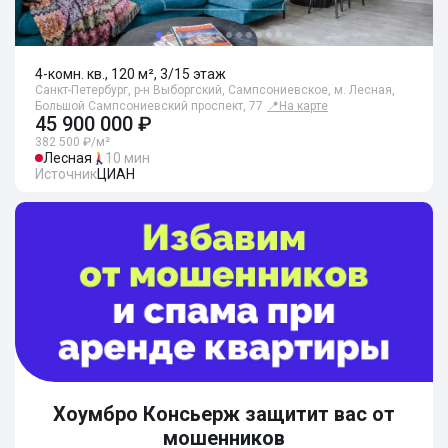
4-комн. кв., 120 м², 3/15 этаж
Санкт-Петербург, р-н Выборгский, Сампсониевское, м. Лесная,
Большой Сампсониевский проспект, 77
📍
На карте
45 900 000 ₽
382 500 ₽/м²
Лесная
10 мин
Источник
ЦИАН
Хоумбро Консьерж защитит вас от
мошенников