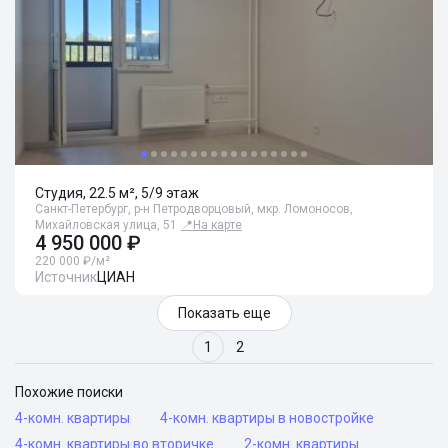
Студия, 22.5 м², 5/9 этаж
Санкт-Петербург, р-н Петродворцовый, мкр. Ломоносов,
Михайловская улица, 51
📍
На карте
4 950 000 ₽
220 000 ₽/м²
Источник
ЦИАН
Показать еще
1
2
Похожие поиски
4-комн. квартиры
4-комн. квартиры в новостройке
4-комн. квартиры во вторичке
2-комн. квартиры