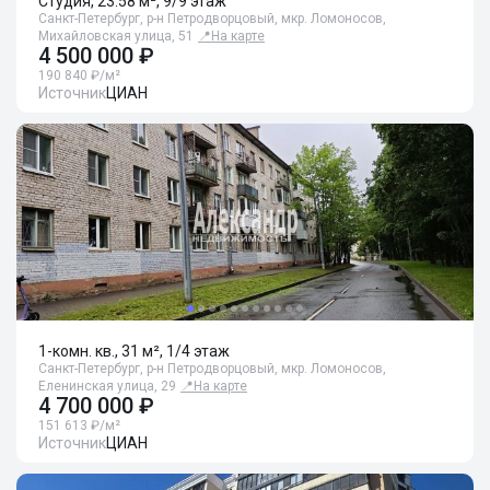
Студия, 23.58 м², 9/9 этаж
Санкт-Петербург, р-н Петродворцовый, мкр. Ломоносов,
Михайловская улица, 51
📍
На карте
4 500 000 ₽
190 840 ₽/м²
Источник
ЦИАН
1-комн. кв., 31 м², 1/4 этаж
Санкт-Петербург, р-н Петродворцовый, мкр. Ломоносов,
Еленинская улица, 29
📍
На карте
4 700 000 ₽
151 613 ₽/м²
Источник
ЦИАН