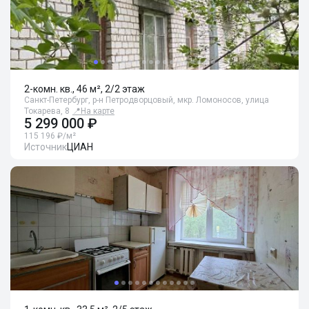
2-комн. кв., 46 м², 2/2 этаж
Санкт-Петербург, р-н Петродворцовый, мкр. Ломоносов, улица
Токарева, 8
📍
На карте
5 299 000 ₽
115 196 ₽/м²
Источник
ЦИАН