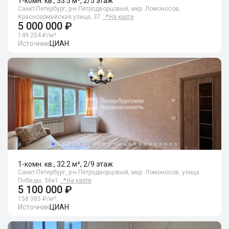
1-комн. кв., 33.5 м², 2/5 этаж
Санкт-Петербург, р-н Петродворцовый, мкр. Ломоносов,
Красноармейская улица, 37
📍
На карте
5 000 000 ₽
149 254 ₽/м²
Источник
ЦИАН
1-комн. кв., 32.2 м², 2/9 этаж
Санкт-Петербург, р-н Петродворцовый, мкр. Ломоносов, улица
Победы, 36к1
📍
На карте
5 100 000 ₽
158 385 ₽/м²
Источник
ЦИАН