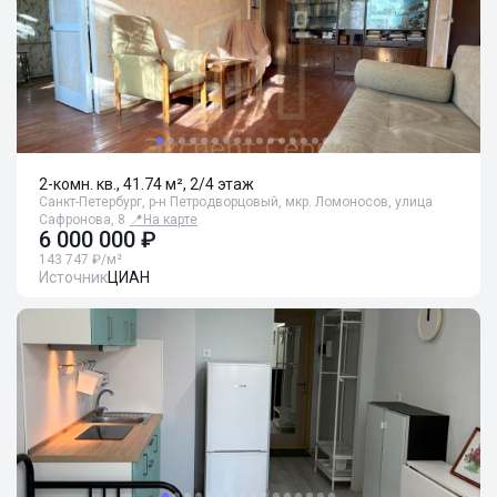
2-комн. кв., 41.74 м², 2/4 этаж
Санкт-Петербург, р-н Петродворцовый, мкр. Ломоносов, улица
Сафронова, 8
📍
На карте
6 000 000 ₽
143 747 ₽/м²
Источник
ЦИАН