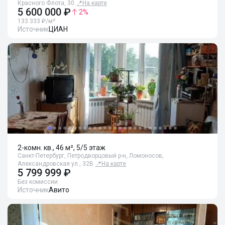
Красного Флота, 30
📍
На карте
5 600 000 ₽
2
%
133 333 ₽/м²
Источник
ЦИАН
2-комн. кв., 46 м², 5/5 этаж
Санкт-Петербург, Петродворцовый р-н, Ломоносов,
Александровская ул., 32В
📍
На карте
5 799 999 ₽
Без комиссии
Источник
Авито