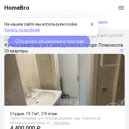
HomeBro
Фильтры
На карте
На нашем сайте мы используем cookie.
Узнать подробней
Главная
/
Санкт-Петербург
/
Купить квартиру до 6 млн рублей
/
Ломоносов
Получать объявления в телеграм
Купить квартиру до 6 млн рублей в городе Ломоносов
33 квартиры
Студия, 19.7 м², 7/9 этаж
Санкт-Петербург, р-н Петродворцовый, мкр. Ломоносов,
Михайловская улица, 51
📍
На карте
4 400 000 ₽