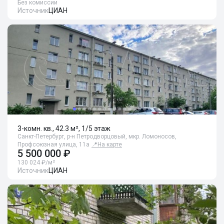
Без комиссии
Источник
ЦИАН
3-комн. кв., 42.3 м², 1/5 этаж
Санкт-Петербург, р-н Петродворцовый, мкр. Ломоносов,
Профсоюзная улица, 11а
📍
На карте
5 500 000 ₽
130 024 ₽/м²
Источник
ЦИАН