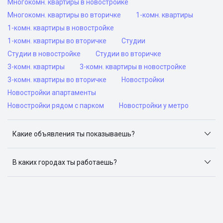
Многокомн. квартиры в новостройке
Многокомн. квартиры во вторичке
1-комн. квартиры
1-комн. квартиры в новостройке
1-комн. квартиры во вторичке
Студии
Студии в новостройке
Студии во вторичке
3-комн. квартиры
3-комн. квартиры в новостройке
3-комн. квартиры во вторичке
Новостройки
Новостройки апартаменты
Новостройки рядом с парком
Новостройки у метро
Какие объявления ты показываешь?
Я отслеживаю объявления на популярных сайтах
объявлений: ЦИАН, Домклик, Яндекс.Недвижимость,
В каких городах ты работаешь?
Авито, Самолет.Плюс.
Поиск жилья доступен в следующих городах: Москва,
Санкт-Петербург, Архангельск, Сочи, Волгоград,
Воронеж, Екатеринбург, Казань, Краснодар, Красноярск,
Нижний Новгород, Новосибирск, Омск, Пермь, Ростов-
на-Дону, Самара, Уфа и Челябинск.