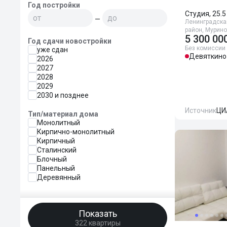
Год постройки
Студия, 25.5
—
Ленинградска
район, Мурино
5 300 00
Год сдачи новостройки
Без комиссии
уже сдан
Девяткино
2026
2027
2028
2029
2030 и позднее
Источник
ЦИ
Тип/материал дома
Монолитный
Кирпично-монолитный
Кирпичный
Сталинский
Блочный
Панельный
Деревянный
Показать
322 квартиры