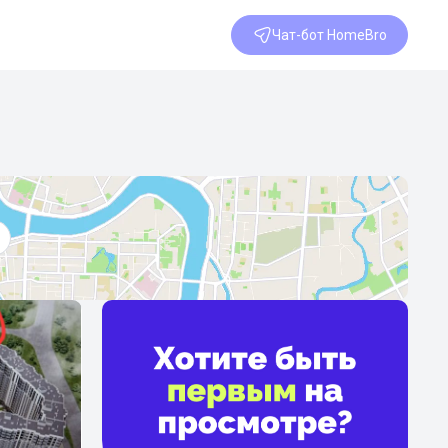
Чат-бот HomeBro