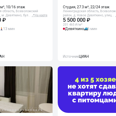
 м², 10/16 этаж
Студия, 27.3 м², 22/24 этаж
я область, Всеволожский
Ленинградская область, Всеволож
, м. Девяткино, бул…
📍
На карте
район, д. Новое Девяткино, улиц…
0 ₽
5 500 000 ₽
201 465 ₽/м²
13 мин
Девяткино
6 мин
АН
Источник
ЦИАН