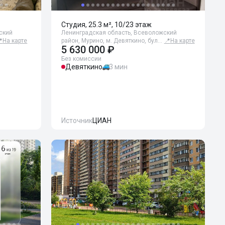
Студия, 25.3 м², 10/23 этаж
ский
Ленинградская область, Всеволожский

На карте
район, Мурино, м. Девяткино, бул…
📍
На карте
5 630 000 ₽
Без комиссии
Девяткино
3 мин
Источник
ЦИАН