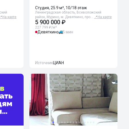
Студия, 25.9 м², 10/18 этаж
ский
Ленинградская область, Всеволожский
📍
На карте
район, Мурино, м. Девяткино, про…
📍
На карте
5 900 000 ₽
227 799 ₽/м²
Девяткино
5 мин
Источник
ЦИАН