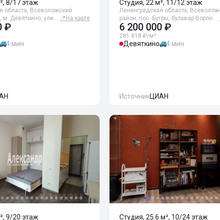
², 8/17 этаж
Студия, 22 м², 11/12 этаж
я область, Всеволожский
Ленинградская область, Всеволож
, м. Девяткино, ули…
📍
На карте
район, пос. Бугры, бульвар Ворон…
0 ₽
6 200 000 ₽
281 818 ₽/м²
4 мин
Девяткино
4 мин
АН
Источник
ЦИАН
², 9/20 этаж
Студия, 25.6 м², 10/24 этаж