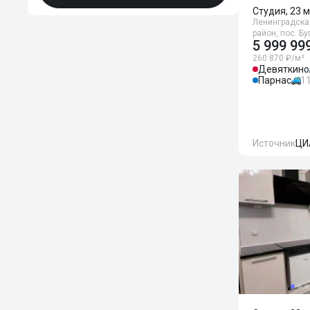
Студия, 23 м
Ленинградска
район, пос. Б
5 999 99
260 870 ₽/м²
Девяткино
Парнас
1
Источник
ЦИ