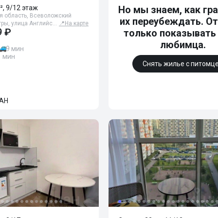
², 9/12 этаж
Но мы знаем, как гр
я область, Всеволожский
их переубеждать. От
угры, улица Английс…
📍
На карте
9 ₽
только показывать
любимца.
9 мин
1 мин
Снять жилье с питомц
АН