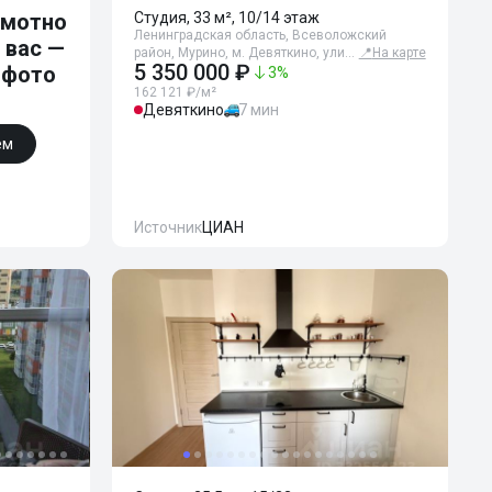
амотно
Студия, 33 м², 10/14 этаж
Ленинградская область, Всеволожский
 вас —
район, Мурино, м. Девяткино, ули…
📍
На карте
5 350 000 ₽
 фото
3
%
162 121 ₽/м²
Девяткино
7 мин
ем
Источник
ЦИАН