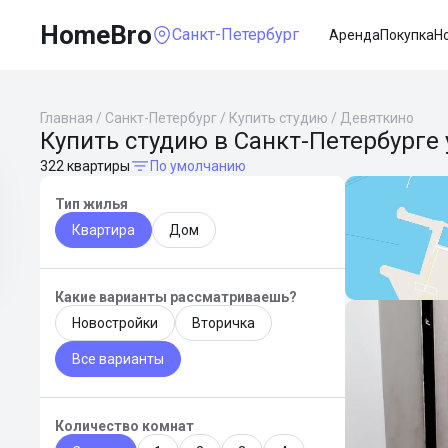
HomeBro
Санкт-Петербург
Аренда
Покупка
Н
Главная
/
Санкт-Петербург
/
Купить студию
/
Девяткино
Купить студию в Санкт-Петербурге
322 квартиры
По умолчанию
Тип жилья
Квартира
Дом
Какие варианты рассматриваешь?
Новостройки
Вторичка
Все варианты
Количество комнат