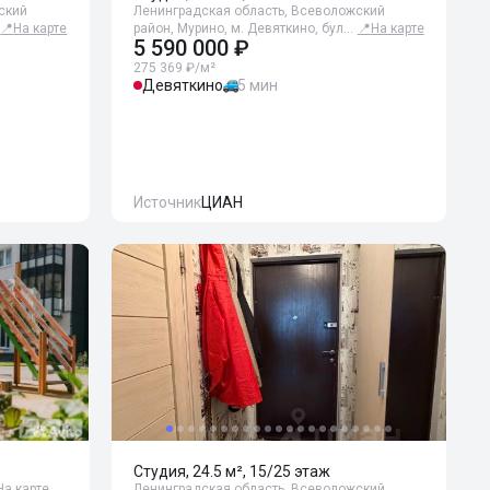
ский
Ленинградская область, Всеволожский
📍
На карте
район, Мурино, м. Девяткино, бул…
📍
На карте
5 590 000 ₽
275 369 ₽/м²
Девяткино
5 мин
Источник
ЦИАН
Студия, 24.5 м², 15/25 этаж
На карте
Ленинградская область, Всеволожский