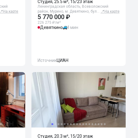
Студия, 25.5 м², 15/23 этаж
ский
Ленинградская область, Всеволожский
📍
На карте
район, Мурино, м. Девяткино, бул…
📍
На карте
5 770 000 ₽
226 275 ₽/м²
Девяткино
4 мин
Источник
ЦИАН
Студия, 20.3 м², 15/20 этаж