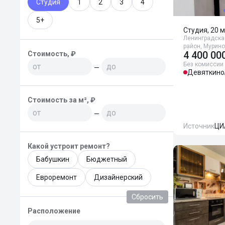
Студия
1
2
3
4
5+
Студия, 20 м
Ленинградска
район, Мурино
4 400 00
Стоимость, ₽
Без комиссии
—
Девяткино
Стоимость за м², ₽
—
Источник
ЦИ
Какой устроит ремонт?
Бабушкин
Бюджетный
Евроремонт
Дизайнерский
Сбросить
Расположение