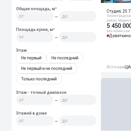
Общая площадь, м²
Студия, 25.7
Ленинградска
—
район, Мурино
5 450 00
Площадь кухни, м²
Без комиссии
Девяткино
—
Этаж
Не первый
Не последний
Источник
ЦИ
Не первый и не последний
Только последний
Этаж - точный диапазон
—
Этажей в доме
—