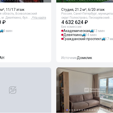
 м², 11/17 этаж
Студия, 21.2 м², 6/20 этаж
я область, Всеволожский
Россия, Санкт-Петербург, муницип
, м. Девяткино, бул…
📍
На карте
округ Полюстрово, Пискарёвский…
0 ₽
4 632 624 ₽
Без комиссии
4 мин
Академическая
13 мин
Девяткино
14 мин
Гражданский проспект
17 м
АН
Источник
Домклик