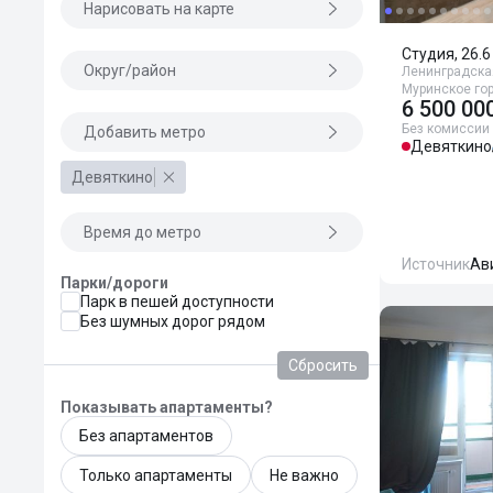
Нарисовать на карте
Студия, 26.6
Округ/район
Ленинградская
Муринское го
6 500 00
Без комиссии
Добавить метро
Девяткино
Девяткино
Время до метро
Источник
Ав
Парки/дороги
Парк в пешей доступности
Без шумных дорог рядом
Сбросить
Показывать апартаменты?
Без апартаментов
Только апартаменты
Не важно