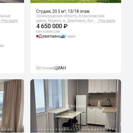
Студия, 20.5 м², 13/18 этаж
альный
Ленинградская область, Всеволожский
📍
На карте
район, Мурино, м. Девяткино, бул…
📍
На карте
4 650 000 ₽
Без комиссии
Девяткино
4 мин
ин
Источник
ЦИАН