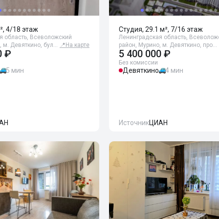
², 4/18 этаж
Студия, 29.1 м², 7/16 этаж
я область, Всеволожский
Ленинградская область, Всеволож
, м. Девяткино, бул…
📍
На карте
район, Мурино, м. Девяткино, про…
0 ₽
5 400 000 ₽
Без комиссии
5 мин
Девяткино
4 мин
АН
Источник
ЦИАН