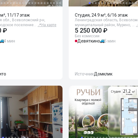
 м², 11/17 этаж
Студия, 24.9 м², 6/16 этаж
 обл., Всеволожский р-н,
Ленинградская область, Всеволож
родское поселение…
📍
На карте
муниципальный район, Мурино, …

0 ₽
5 250 000 ₽
Без комиссии
4 мин
Девяткино
5 мин
ито
Источник
Домклик