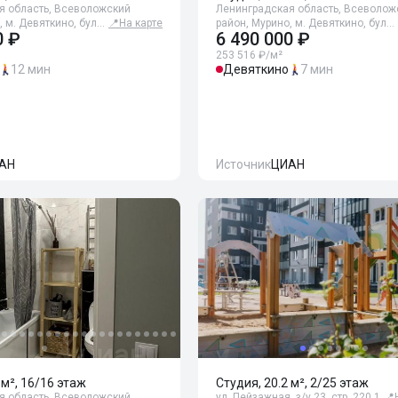
я область, Всеволожский
Ленинградская область, Всеволож
, м. Девяткино, бул…
📍
На карте
район, Мурино, м. Девяткино, бул…
0 ₽
6 490 000 ₽
253 516 ₽/м²
12 мин
Девяткино
7 мин
АН
Источник
ЦИАН
 м², 16/16 этаж
Студия, 20.2 м², 2/25 этаж
я область, Всеволожский
ул. Пейзажная, з/у 23, стр. 220.1
📍