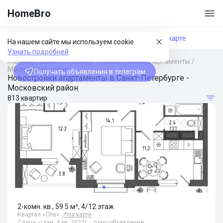
HomeBro
Фильтры
На карте
На нашем сайте мы используем cookie.
Узнать подробней
Главная
/
Санкт-Петербург
/
Новостройки апартаменты
/
Московский район
Получать объявления в телеграм
Новостройки апартаменты в Санкт-Петербурге -
Московский район
813 квартир
2-комн. кв., 59.5 м², 4/12 этаж
Квартал «Che»
📍
На карте
Сдача: сдан, 4 кв. 2022г. · одно объявление