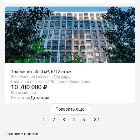
1-комн. кв., 35.3 м², 6/12 этаж
ЖК «Аквилон Leaves»
📍
На карте
Сдача: сдан, 3 кв. 2019г. · одно объявление
10 700 000 ₽
Без комиссии
Источник
Домклик
Показать еще
1
2
3
4
5
…
37
Похожие поиски