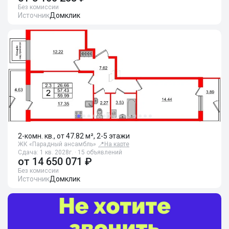
Без комиссии
Источник
Домклик
2-комн. кв., от 47.82 м², 2-5 этажи
ЖК «Парадный ансамбль»
📍
На карте
Сдача: 1 кв. 2028г. · 15 объявлений
от
14 650 071 ₽
Без комиссии
Источник
Домклик