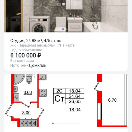
Студия, 24.88 м², 4/5 этаж
ЖК «Парадный ансамбль»
📍
На карте
· одно объявление
6 100 000 ₽
Без комиссии
Источник
Домклик