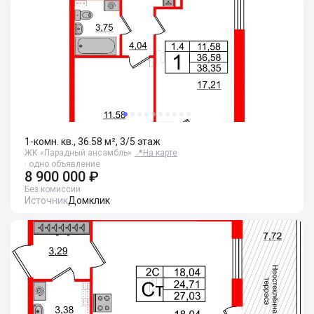
1-комн. кв., 36.58 м², 3/5 этаж
ЖК «Парадный ансамбль»
📍
На карте
· одно объявление
8 900 000 ₽
Без комиссии
Источник
Домклик